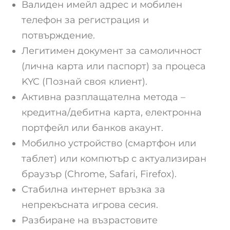
Валиден имейл адрес и мобилен
телефон за регистрация и
потвърждение.
Легитимен документ за самоличност
(лична карта или паспорт) за процеса
KYC (Познай своя клиент).
Активна разплащателна метода –
кредитна/дебитна карта, електронна
портфейл или банков акаунт.
Мобилно устройство (смартфон или
таблет) или компютър с актуализиран
браузър (Chrome, Safari, Firefox).
Стабилна интернет връзка за
непрекъсната игрова сесия.
Разбиране на възрастовите