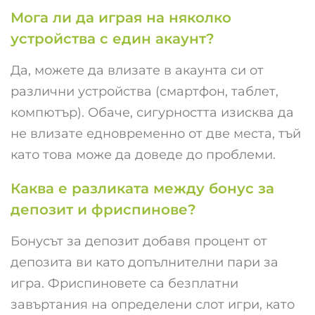
Мога ли да играя на няколко
устройства с един акаунт?
Да, можете да влизате в акаунта си от
различни устройства (смартфон, таблет,
компютър). Обаче, сигурността изисква да
не влизате едновременно от две места, тъй
като това може да доведе до проблеми.
Каква е разликата между бонус за
депозит и фриспинове?
Бонусът за депозит добавя процент от
депозита ви като допълнителни пари за
игра. Фриспиновете са безплатни
завъртания на определени слот игри, като