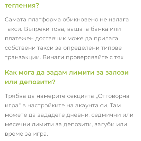
тегления?
Самата платформа обикновено не налага
такси. Въпреки това, вашата банка или
платежен доставчик може да прилага
собствени такси за определени типове
транзакции. Винаги проверявайте с тях.
Как мога да задам лимити за залози
или депозити?
Трябва да намерите секцията „Отговорна
игра“ в настройките на акаунта си. Там
можете да зададете дневни, седмични или
месечни лимити за депозити, загуби или
време за игра.