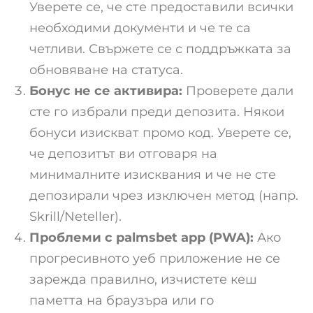
Уверете се, че сте предоставили всички
необходими документи и че те са
четливи. Свържете се с поддръжката за
обновяване на статуса.
Бонус не се активира:
Проверете дали
сте го избрали преди депозита. Някои
бонуси изискват промо код. Уверете се,
че депозитът ви отговаря на
минималните изисквания и че не сте
депозирали чрез изключен метод (напр.
Skrill/Neteller).
Проблеми с palmsbet app (PWA):
Ако
прогресивното уеб приложение не се
зарежда правилно, изчистете кеш
паметта на браузъра или го