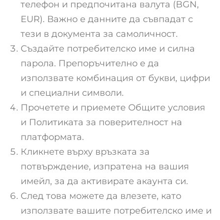
телефон и предпочитана валута (BGN,
EUR). Важно е данните да съвпадат с
тези в документа за самоличност.
Създайте потребителско име и силна
парола. Препоръчително е да
използвате комбинация от букви, цифри
и специални символи.
Прочетете и приемете Общите условия
и Политиката за поверителност на
платформата.
Кликнете върху връзката за
потвърждение, изпратена на вашия
имейл, за да активирате акаунта си.
След това можете да влезете, като
използвате вашите потребителско име и