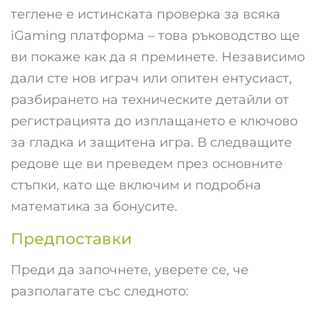
теглене е истинската проверка за всяка
iGaming платформа – това ръководство ще
ви покаже как да я преминете. Независимо
дали сте нов играч или опитен ентусиаст,
разбирането на техническите детайли от
регистрацията до изплащането е ключово
за гладка и защитена игра. В следващите
редове ще ви преведем през основните
стъпки, като ще включим и подробна
математика за бонусите.
Предпоставки
Преди да започнете, уверете се, че
разполагате със следното: