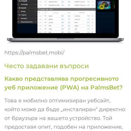
https://palmsbet.mobi/
Често задавани въпроси
Какво представлява прогресивното
уеб приложение (PWA) на PalmsBet?
Това е мобилно оптимизиран уебсайт,
който може да бъде „инсталиран“ директно
от браузъра на вашето устройство. Той
предоставя опит, подобен на приложение,