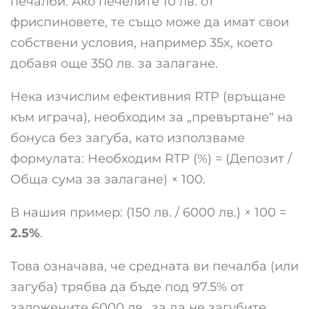
печалби. Ако печелите 10 лв. от
фриспиновете, те също може да имат свои
собствени условия, например 35x, което
добавя още 350 лв. за залагане.
Нека изчислим ефективния RTP (връщане
към играча), необходим за „превъртане“ на
бонуса без загуба, като използваме
формулата: Необходим RTP (%) = (Депозит /
Обща сума за залагане) × 100.
В нашия пример: (150 лв. / 6000 лв.) × 100 =
2.5%
.
Това означава, че средната ви печалба (или
загуба) трябва да бъде под 97.5% от
заложените 6000 лв., за да не загубите