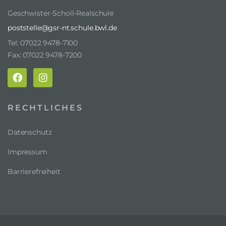
Geschwister-Scholl-Realschule
poststelle@gsr-nt.schule.bwl.de
Tel: 07022 9478-7100
Fax: 07022 9478-7200
RECHTLICHES
Datenschutz
Impressum
Barrierefreiheit