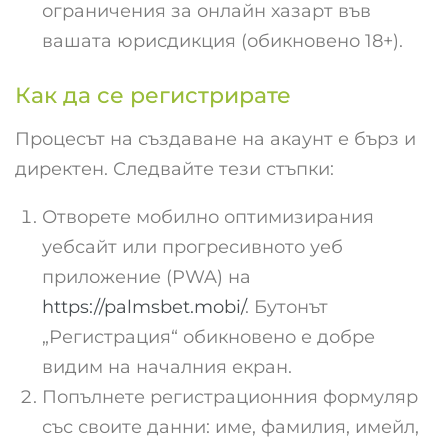
ограничения за онлайн хазарт във
вашата юрисдикция (обикновено 18+).
Как да се регистрирате
Процесът на създаване на акаунт е бърз и
директен. Следвайте тези стъпки:
Отворете мобилно оптимизирания
уебсайт или прогресивното уеб
приложение (PWA) на
https://palmsbet.mobi/
. Бутонът
„Регистрация“ обикновено е добре
видим на началния екран.
Попълнете регистрационния формуляр
със своите данни: име, фамилия, имейл,