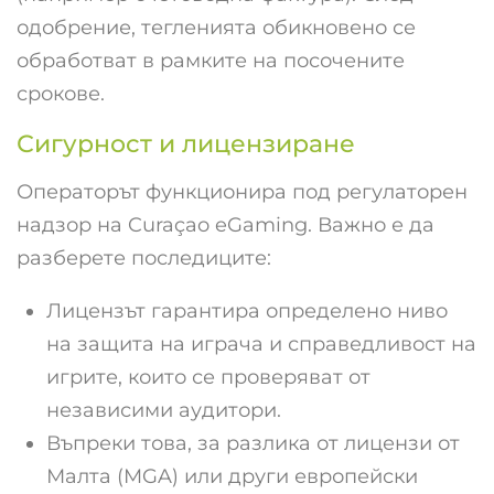
одобрение, тегленията обикновено се
обработват в рамките на посочените
срокове.
Сигурност и лицензиране
Операторът функционира под регулаторен
надзор на Curaçao eGaming. Важно е да
разберете последиците:
Лицензът гарантира определено ниво
на защита на играча и справедливост на
игрите, които се проверяват от
независими аудитори.
Въпреки това, за разлика от лицензи от
Малта (MGA) или други европейски