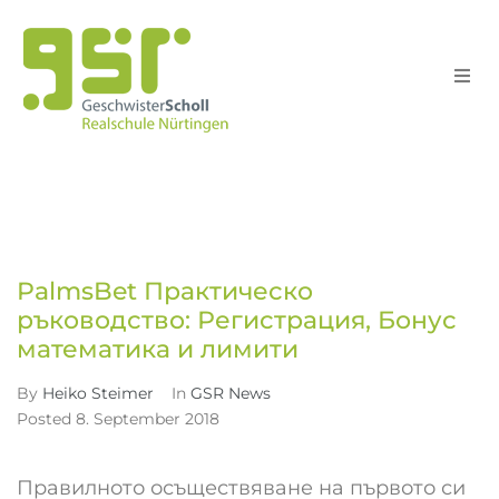
Schule
Home
GSR News
>
>
Schull
PalmsBet Практическо ръководство: Регистрация, Бонус
математика и лимити
Unterri
PalmsBet Практическо
ръководство: Регистрация, Бонус
Service
математика и лимити
By
Heiko Steimer
In
GSR News
Suche
Posted
8. September 2018
Правилното осъществяване на първото си