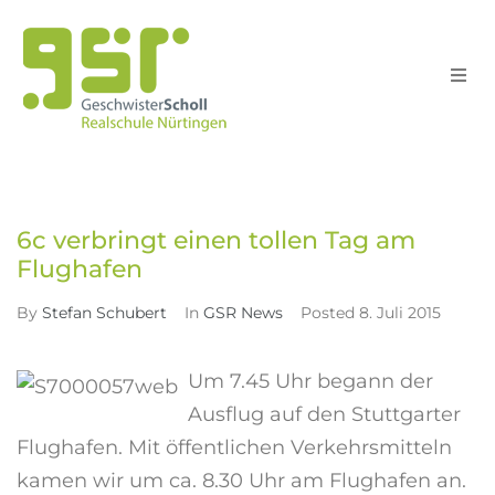
Schule
Home
GSR News
6c verbringt einen tollen Tag am Flughafen
>
>
Schull
6c verbringt einen tollen Tag am
Unterri
Flughafen
By
Stefan Schubert
In
GSR News
Posted
8. Juli 2015
Service
Um 7.45 Uhr begann der
Suche
Ausflug auf den Stuttgarter
Flughafen. Mit öffentlichen Verkehrsmitteln
kamen wir um ca. 8.30 Uhr am Flughafen an.