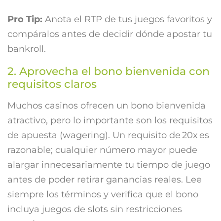
Pro Tip:
Anota el RTP de tus juegos favoritos y
compáralos antes de decidir dónde apostar tu
bankroll.
2. Aprovecha el bono bienvenida con
requisitos claros
Muchos casinos ofrecen un bono bienvenida
atractivo, pero lo importante son los requisitos
de apuesta (wagering). Un requisito de 20x es
razonable; cualquier número mayor puede
alargar innecesariamente tu tiempo de juego
antes de poder retirar ganancias reales. Lee
siempre los términos y verifica que el bono
incluya juegos de slots sin restricciones