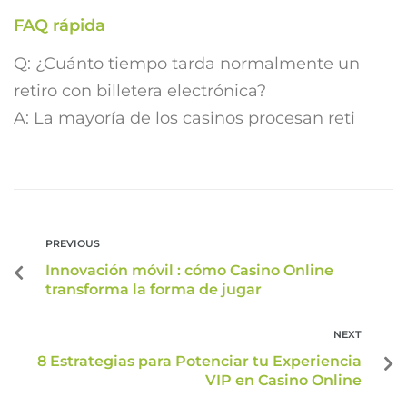
FAQ rápida
Q: ¿Cuánto tiempo tarda normalmente un
retiro con billetera electrónica?
A: La mayoría de los casinos procesan reti
PREVIOUS
Innovación móvil : cómo Casino Online
transforma la forma de jugar
NEXT
8 Estrategias para Potenciar tu Experiencia
VIP en Casino Online