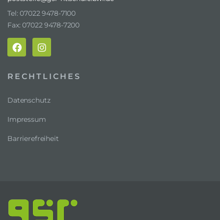
Tel: 07022 9478-7100
Fax: 07022 9478-7200
RECHTLICHES
Datenschutz
Impressum
Barrierefreiheit