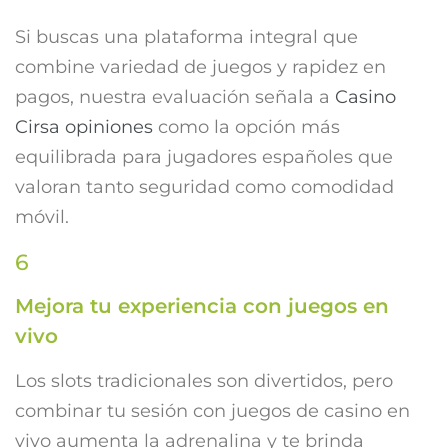
Si buscas una plataforma integral que
combine variedad de juegos y rapidez en
pagos, nuestra evaluación señala a
Casino
Cirsa opiniones
como la opción más
equilibrada para jugadores españoles que
valoran tanto seguridad como comodidad
móvil.
6
Mejora tu experiencia con juegos en
vivo
Los slots tradicionales son divertidos, pero
combinar tu sesión con juegos de casino en
vivo aumenta la adrenalina y te brinda