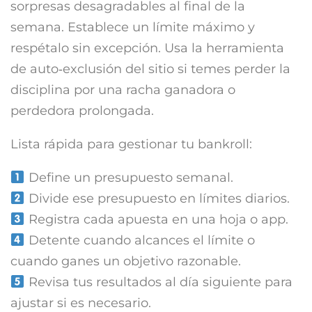
sorpresas desagradables al final de la
semana. Establece un límite máximo y
respétalo sin excepción. Usa la herramienta
de auto‑exclusión del sitio si temes perder la
disciplina por una racha ganadora o
perdedora prolongada.
Lista rápida para gestionar tu bankroll:
Define un presupuesto semanal.
Divide ese presupuesto en límites diarios.
Registra cada apuesta en una hoja o app.
Detente cuando alcances el límite o
cuando ganes un objetivo razonable.
Revisa tus resultados al día siguiente para
ajustar si es necesario.