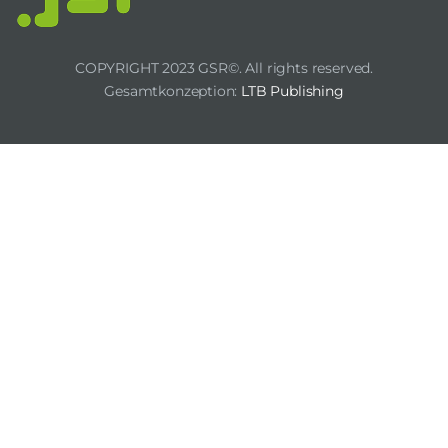
COPYRIGHT 2023 GSR©. All rights reserved.
Gesamtkonzeption:
LTB Publishing