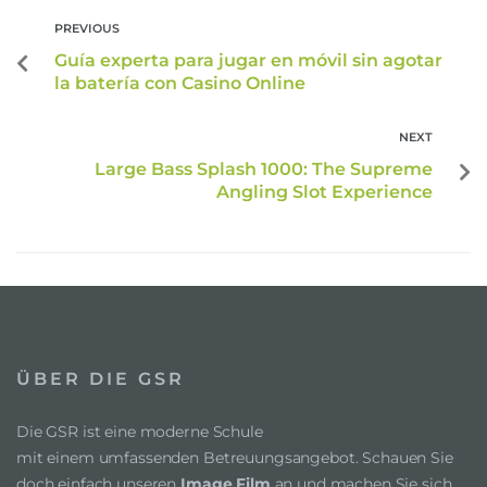
PREVIOUS
Guía experta para jugar en móvil sin agotar
la batería con Casino Online
NEXT
Large Bass Splash 1000: The Supreme
Angling Slot Experience
ÜBER DIE GSR
Die GSR ist eine moderne Schule
mit einem umfassenden Betreuungsangebot. Schauen Sie
doch einfach unseren
Image Film
an und machen Sie sich