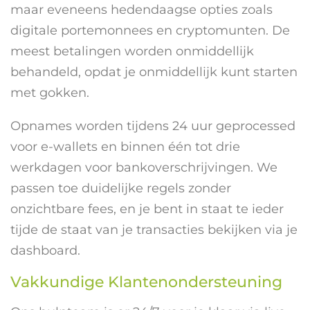
maar eveneens hedendaagse opties zoals
digitale portemonnees en cryptomunten. De
meest betalingen worden onmiddellijk
behandeld, opdat je onmiddellijk kunt starten
met gokken.
Opnames worden tijdens 24 uur geprocessed
voor e-wallets en binnen één tot drie
werkdagen voor bankoverschrijvingen. We
passen toe duidelijke regels zonder
onzichtbare fees, en je bent in staat te ieder
tijde de staat van je transacties bekijken via je
dashboard.
Vakkundige Klantenondersteuning