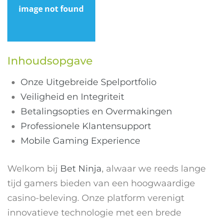
Inhoudsopgave
Onze Uitgebreide Spelportfolio
Veiligheid en Integriteit
Betalingsopties en Overmakingen
Professionele Klantensupport
Mobile Gaming Experience
Welkom bij
Bet Ninja
, alwaar we reeds lange
tijd gamers bieden van een hoogwaardige
casino-beleving. Onze platform verenigt
innovatieve technologie met een brede