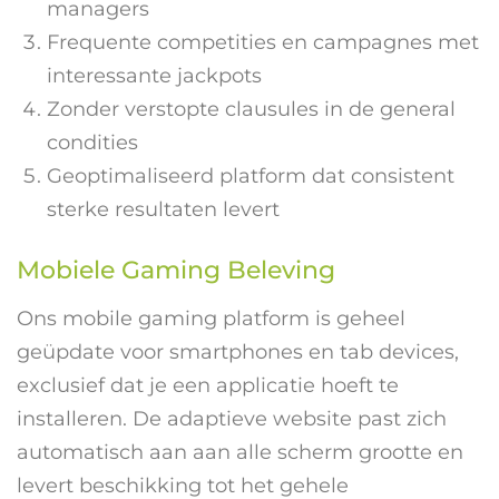
managers
Frequente competities en campagnes met
interessante jackpots
Zonder verstopte clausules in de general
condities
Geoptimaliseerd platform dat consistent
sterke resultaten levert
Mobiele Gaming Beleving
Ons mobile gaming platform is geheel
geüpdate voor smartphones en tab devices,
exclusief dat je een applicatie hoeft te
installeren. De adaptieve website past zich
automatisch aan aan alle scherm grootte en
levert beschikking tot het gehele