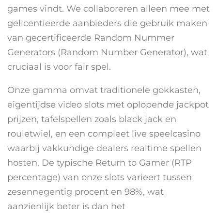
games vindt. We collaboreren alleen mee met
gelicentieerde aanbieders die gebruik maken
van gecertificeerde Random Nummer
Generators (Random Number Generator), wat
cruciaal is voor fair spel.
Onze gamma omvat traditionele gokkasten,
eigentijdse video slots met oplopende jackpot
prijzen, tafelspellen zoals black jack en
rouletwiel, en een compleet live speelcasino
waarbij vakkundige dealers realtime spellen
hosten. De typische Return to Gamer (RTP
percentage) van onze slots varieert tussen
zesennegentig procent en 98%, wat
aanzienlijk beter is dan het