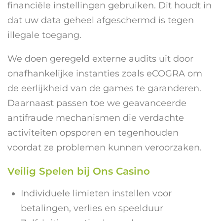
financiële instellingen gebruiken. Dit houdt in
dat uw data geheel afgeschermd is tegen
illegale toegang.
We doen geregeld externe audits uit door
onafhankelijke instanties zoals eCOGRA om
de eerlijkheid van de games te garanderen.
Daarnaast passen toe we geavanceerde
antifraude mechanismen die verdachte
activiteiten opsporen en tegenhouden
voordat ze problemen kunnen veroorzaken.
Veilig Spelen bij Ons Casino
Individuele limieten instellen voor
betalingen, verlies en speelduur