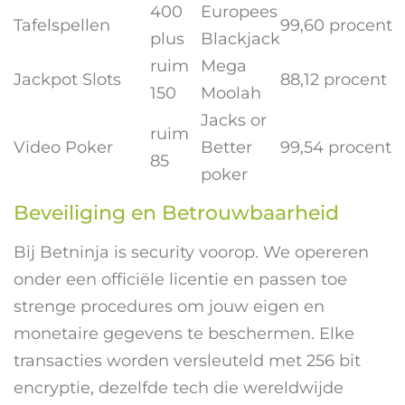
400
Europees
Tafelspellen
99,60 procent
plus
Blackjack
ruim
Mega
Jackpot Slots
88,12 procent
150
Moolah
Jacks or
ruim
Video Poker
Better
99,54 procent
85
poker
Beveiliging en Betrouwbaarheid
Bij Betninja is security voorop. We opereren
onder een officiële licentie en passen toe
strenge procedures om jouw eigen en
monetaire gegevens te beschermen. Elke
transacties worden versleuteld met 256 bit
encryptie, dezelfde tech die wereldwijde