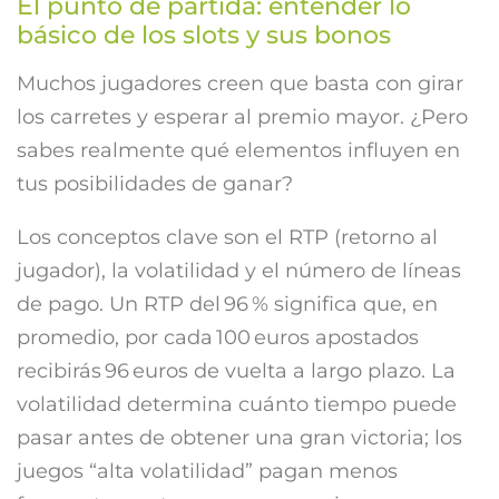
El punto de partida: entender lo
básico de los slots y sus bonos
Muchos jugadores creen que basta con girar
los carretes y esperar al premio mayor. ¿Pero
sabes realmente qué elementos influyen en
tus posibilidades de ganar?
Los conceptos clave son el RTP (retorno al
jugador), la volatilidad y el número de líneas
de pago. Un RTP del 96 % significa que, en
promedio, por cada 100 euros apostados
recibirás 96 euros de vuelta a largo plazo. La
volatilidad determina cuánto tiempo puede
pasar antes de obtener una gran victoria; los
juegos “alta volatilidad” pagan menos