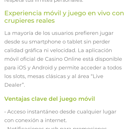
respeta tus límites personales.
Experiencia móvil y juego en vivo con
crupieres reales
La mayoría de los usuarios prefieren jugar
desde su smartphone o tablet sin perder
calidad gráfica ni velocidad. La aplicación
móvil oficial de Casino Online está disponible
para iOS y Android y permite acceder a todos
los slots, mesas clásicas y al área “Live
Dealer”.
Ventajas clave del juego móvil
• Acceso instantáneo desde cualquier lugar
con conexión a internet.