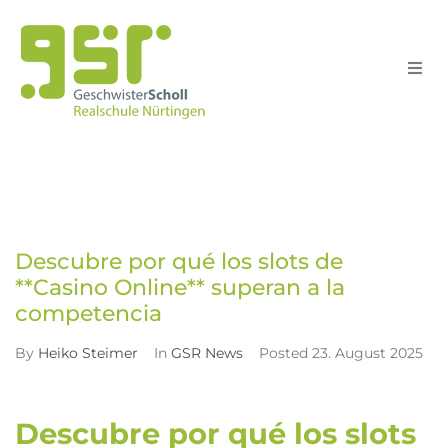
Schule
Home
GSR News
>
>
Schull
Descubre por qué los slots de **Casino Online** superan a la
competencia
Unterri
Descubre por qué los slots de
**Casino Online** superan a la
Service
competencia
By
Heiko Steimer
In
GSR News
Posted
23. August 2025
Suche
Descubre por qué los slots