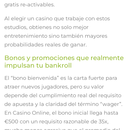
gratis re‑activables.
Al elegir un casino que trabaje con estos
estudios, obtienes no solo mejor
entretenimiento sino también mayores
probabilidades reales de ganar.
Bonos y promociones que realmente
impulsan tu bankroll
El “bono bienvenida” es la carta fuerte para
atraer nuevos jugadores, pero su valor
depende del cumplimiento real del requisito
de apuesta y la claridad del término “wager”.
En Casino Online, el bono inicial llega hasta
€500 con un requisito razonable de 35x,