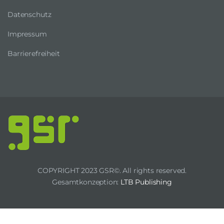
Datenschutz
Impressum
Barrierefreiheit
COPYRIGHT 2023 GSR©. All rights reserved.
Gesamtkonzeption:
LTB Publishing