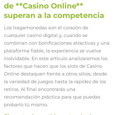
de **Casino Online**
superan a la competencia
Los tragamonedas son el corazón de
cualquier casino digital y, cuando se
combinan con bonificaciones atractivas y una
plataforma fiable, la experiencia se vuelve
inolvidable. En este artículo analizaremos los
factores que hacen que los slots de Casino
Online destaquen frente a otros sitios, desde
la variedad de juegos hasta la rapidez de los
retiros. Al final encontrarás una
recomendación práctica para que puedas
probarlo tú mismo.