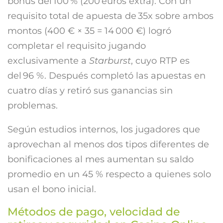
bonus del 100 % (200 euros extra). Con un
requisito total de apuesta de 35x sobre ambos
montos (400 € × 35 = 14 000 €) logró
completar el requisito jugando
exclusivamente a
Starburst
, cuyo RTP es
del 96 %. Después completó las apuestas en
cuatro días y retiró sus ganancias sin
problemas.
Según estudios internos, los jugadores que
aprovechan al menos dos tipos diferentes de
bonificaciones al mes aumentan su saldo
promedio en un 45 % respecto a quienes solo
usan el bono inicial.
Métodos de pago, velocidad de