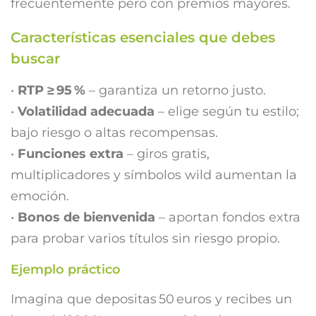
frecuentemente pero con premios mayores.
Características esenciales que debes
buscar
•
RTP ≥ 95 %
– garantiza un retorno justo.
•
Volatilidad adecuada
– elige según tu estilo;
bajo riesgo o altas recompensas.
•
Funciones extra
– giros gratis,
multiplicadores y símbolos wild aumentan la
emoción.
•
Bonos de bienvenida
– aportan fondos extra
para probar varios títulos sin riesgo propio.
Ejemplo práctico
Imagina que depositas 50 euros y recibes un