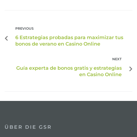
PREVIOUS
6 Estrategias probadas para maximizar tus
bonos de verano en Casino Online
NEXT
Guía experta de bonos gratis y estrategias
en Casino Online
ÜBER DIE GSR