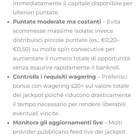
immediatamente il capitale disponibile per
ulteriori puntate.
Puntate moderate ma costanti
– Evita
scommesse massime isolate; invece
distribuisci piccole puntate (es.: €0,20–
€0,50) su molte spin consecutive per
aumentare il numero totale di opportunità
senza esaurire rapidamente il bankroll.
Controlla i requisiti wagering
– Preferisci
bonus con wagering ≤20× sul valore totale
del jackpot poiché riducono drasticamente
il tempo necessario per rendere liberabili
eventuali vincite.
Monitora gli aggiornamenti live
– Molti
provider pubblicano feed live dei jackpot