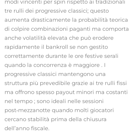
modi vincenti per spin rispetto ai tradizionali
tre rulli dei progressive classici; questo
aumenta drasticamente la probabilità teorica
di colpire combinazioni paganti ma comporta
anche volatilità elevata che può erodere
rapidamente il bankroll se non gestito
correttamente durante le ore festive serali
quando la concorrenza è maggiore . I
progressive classici mantengono una
struttura più prevedibile grazie ai tre rulli fissi
ma offrono spesso payout minori ma costanti
nel tempo ; sono ideali nelle sessioni
post‑mezzanotte quando molti giocatori
cercano stabilità prima della chiusura
dell’anno fiscale.