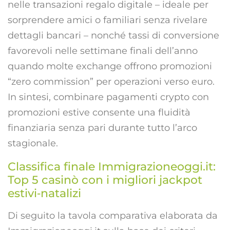
nelle transazioni regalo digitale – ideale per
sorprendere amici o familiari senza rivelare
dettagli bancari – nonché tassi di conversione
favorevoli nelle settimane finali dell’anno
quando molte exchange offrono promozioni
“zero commission” per operazioni verso euro.
In sintesi, combinare pagamenti crypto con
promozioni estive consente una fluidità
finanziaria senza pari durante tutto l’arco
stagionale.
Classifica finale Immigrazioneoggi.it:
Top 5 casinò con i migliori jackpot
estivi‑natalizi
Di seguito la tavola comparativa elaborata da