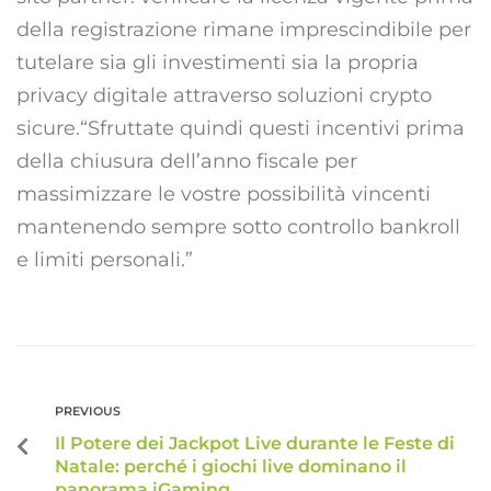
della registrazione rimane imprescindibile per
tutelare sia gli investimenti sia la propria
privacy digitale attraverso soluzioni crypto
sicure.“​Sfruttate quindi questi incentivi prima
della chiusura dell’anno fiscale per
massimizzare le vostre possibilità vincenti
mantenendo sempre sotto controllo bankroll
e limiti personali.”
PREVIOUS
Il Potere dei Jackpot Live durante le Feste di
Natale: perché i giochi live dominano il
panorama iGaming