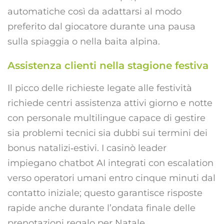
automatiche così da adattarsi al modo
preferito dal giocatore durante una pausa
sulla spiaggia o nella baita alpina.
Assistenza clienti nella stagione festiva
Il picco delle richieste legate alle festività
richiede centri assistenza attivi giorno e notte
con personale multilingue capace di gestire
sia problemi tecnici sia dubbi sui termini dei
bonus natalizi‑estivi. I casinò leader
impiegano chatbot AI integrati con escalation
verso operatori umani entro cinque minuti dal
contatto iniziale; questo garantisce risposte
rapide anche durante l’ondata finale delle
prenotazioni regalo per Natale.