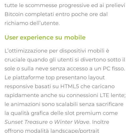
tutte le scommesse progressive ed ai prelievi
Bitcoin completati entro poche ore dal
richiamo dell’utente.
User experience su mobile
L’ottimizzazione per dispositivi mobili è
cruciale quando gli utenti si divertono sotto il
sole o sulla neve senza accesso a un PC fisso.
Le piattaforme top presentano layout
responsive basati su HTML5 che caricano
rapidamente anche su connessioni LTE lente;
le animazioni sono scalabili senza sacrificare
la qualità grafica delle slot premium come
Sunset Treasure
o
Winter Wave
. Inoltre
offrono modalità landscape/portrait