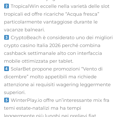
TropicalWin eccelle nella varietà delle slot
tropicali ed offre ricariche “Acqua fresca”
particolarmente vantaggiose durante le
vacanze balneari.
CryptoBeach è considerato uno dei migliori
crypto casino Italia 2026 perché combina
cashback settimanale alto con interfaccia
mobile ottimizzata per tablet.
SolarBet propone promozioni “Vento di
dicembre” molto appetibili ma richiede
attenzione ai requisiti wagering leggermente
superiori.
WinterPlay.io offre un’interessante mix fra
temi estate‑natalizi ma ha tempi
leggermente più lunghi nei prelievi fiat