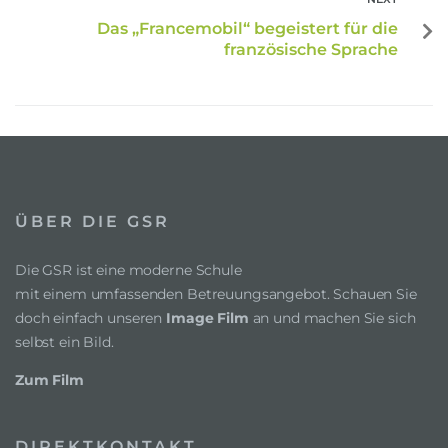
Das „Francemobil“ begeistert für die
französische Sprache
ÜBER DIE GSR
Die GSR ist eine moderne Schule
mit einem umfassenden Betreuungsangebot. Schauen Sie
doch einfach unseren
Image Film
an und machen Sie sich
selbst ein Bild.
Zum Film
DIREKTKONTAKT