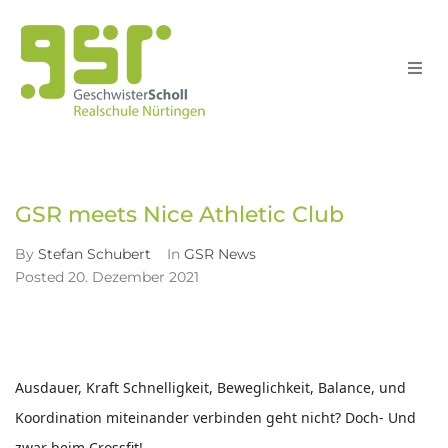
Schule
Home
GSR News
GSR meets Nice Athletic Club
>
>
Schull
GSR meets Nice Athletic Club
Unterri
By
Stefan Schubert
In
GSR News
Posted
20. Dezember 2021
Service
Suche
Ausdauer, Kraft Schnelligkeit, Beweglichkeit, Balance, und
Koordination miteinander verbinden geht nicht? Doch- Und
zwar beim Crossfit!