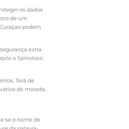
proteger os dados
entro de um
m Curaçao podem
 segurança extra.
após o Spinoloco
ntos. Terá de
vativo de morada.
ue se o nome de
-se da palavra-