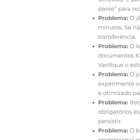
passe“ para red
Problema:
O d
minutos. Se nã
transferência.
Problema:
O le
documentos KY
Verifique o es
Problema:
O jo
experimente ou
é otimizado pa
Problema:
Rec
obrigatórios es
persistir.
Problema:
O bó
promocional co