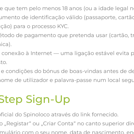
de que tem pelo menos 18 anos (ou a idade legal no
ento de identificação válido (passaporte, cartã
ção) para o processo KYC.
todo de pagamento que pretenda usar (cartão, tr
ica).
a conexão à Internet — uma ligação estável evita
to.
 e condições do bónus de boas-vindas antes de de
ome de utilizador e palavra-passe num local segu
Step Sign-Up
ficial do Spinoloco através do link fornecido.
 „Registar“ ou „Criar Conta“ no canto superior dire
rmulário com o seu nome, data de nascimento, en