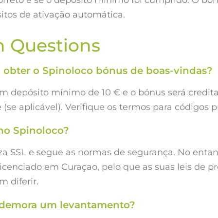
sitos de ativação automática.
Questions
 obter o Spinoloco bónus de boas-vindas?
um depósito mínimo de 10 € e o bónus será credit
se aplicável). Verifique os termos para códigos 
 no Spinoloco?
liza SSL e segue as normas de segurança. No enta
icenciado em Curaçao, pelo que as suas leis de p
 diferir.
demora um levantamento?