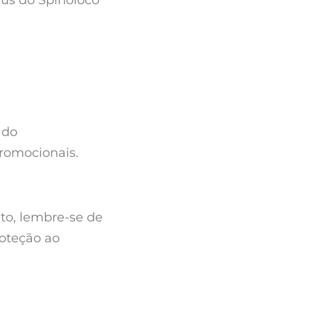
ado
promocionais.
nto, lembre-se de
roteção ao