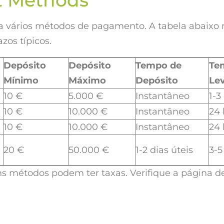
ta vários métodos de pagamento. A tabela abaixo
os típicos.
Depósito
Depósito
Tempo de
Te
Mínimo
Máximo
Depósito
Le
10 €
5.000 €
Instantâneo
1-3
10 €
10.000 €
Instantâneo
24 
10 €
10.000 €
Instantâneo
24 
20 €
50.000 €
1-2 dias úteis
3-5
s métodos podem ter taxas. Verifique a página 