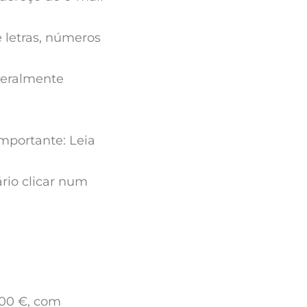
 letras, números
geralmente
mportante:
Leia
rio clicar num
500 €, com