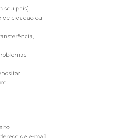
 seu país).
o de cidadão ou
ansferência,
 problemas
positar.
ro.
ito.
dereço de e-mail