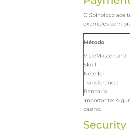
O Spinoloco acei
exemplos com praz
Método
Visa/Mastercard
Skrill
Neteller
Transferência
Bancária
Importante:
Algun
casino.
Security