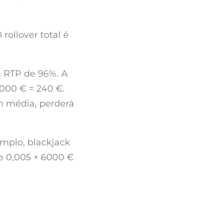
rollover total é
m RTP de 96%. A
6000 € = 240 €.
em média, perderá
emplo, blackjack
e 0,005 × 6000 €