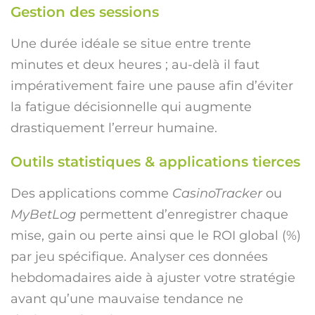
Gestion des sessions
Une durée idéale se situe entre trente
minutes et deux heures ; au-delà il faut
impérativement faire une pause afin d’éviter
la fatigue décisionnelle qui augmente
drastiquement l’erreur humaine.
Outils statistiques & applications tierces
Des applications comme
CasinoTracker
ou
MyBetLog
permettent d’enregistrer chaque
mise, gain ou perte ainsi que le ROI global (%)
par jeu spécifique. Analyser ces données
hebdomadaires aide à ajuster votre stratégie
avant qu’une mauvaise tendance ne