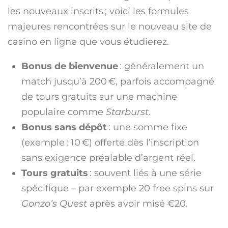
les nouveaux inscrits ; voici les formules
majeures rencontrées sur le nouveau site de
casino en ligne que vous étudierez.
Bonus de bienvenue
: généralement un
match jusqu’à 200 €, parfois accompagné
de tours gratuits sur une machine
populaire comme
Starburst
.
Bonus sans dépôt
: une somme fixe
(exemple : 10 €) offerte dès l’inscription
sans exigence préalable d’argent réel.
Tours gratuits
: souvent liés à une série
spécifique – par exemple 20 free spins sur
Gonzo’s Quest
après avoir misé €20.