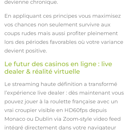
devienne chronique.
En appliquant ces principes vous maximisez
vos chances non seulement survivre aux
coups rudes mais aussi profiter pleinement
lors des périodes favorables où votre variance
devient positive.
Le futur des casinos en ligne : live
dealer & réalité virtuelle
Le streaming haute définition a transformé
l’expérience live dealer : dès maintenant vous
pouvez jouer à la roulette française avec un
vrai croupier visible en HD60fps depuis
Monaco ou Dublin via Zoom‑style video feed
intégré directement dans votre navigateur