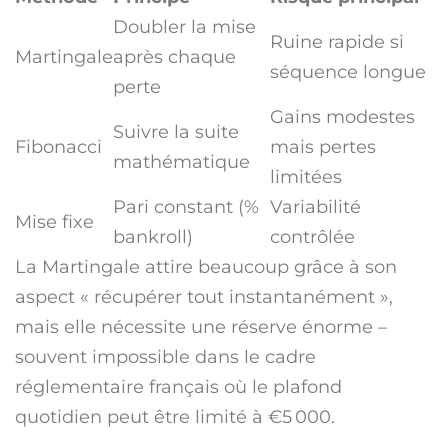
Doubler la mise
Ruine rapide si
Martingale
après chaque
séquence longue
perte
Gains modestes
Suivre la suite
Fibonacci
mais pertes
mathématique
limitées
Pari constant (%
Variabilité
Mise fixe
bankroll)
contrôlée
La Martingale attire beaucoup grâce à son
aspect « récupérer tout instantanément »,
mais elle nécessite une réserve énorme –
souvent impossible dans le cadre
réglementaire français où le plafond
quotidien peut être limité à €5 000.