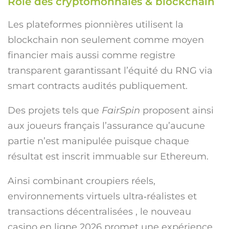
Rôle des cryptomonnaies & blockchain
Les plateformes pionnières utilisent la
blockchain non seulement comme moyen
financier mais aussi comme registre
transparent garantissant l’équité du RNG via
smart contracts audités publiquement.
Des projets tels que
FairSpin
proposent ainsi
aux joueurs français l’assurance qu’aucune
partie n’est manipulée puisque chaque
résultat est inscrit immuable sur Ethereum.
Ainsi combinant croupiers réels,
environnements virtuels ultra‑réalistes et
transactions décentralisées , le nouveau
casino en ligne 2026 promet une expérience