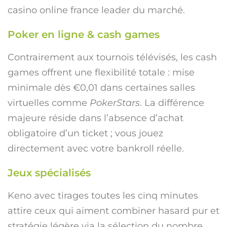
casino online france leader du marché.
Poker en ligne & cash games
Contrairement aux tournois télévisés, les cash
games offrent une flexibilité totale : mise
minimale dès €0,01 dans certaines salles
virtuelles comme
PokerStars
. La différence
majeure réside dans l’absence d’achat
obligatoire d’un ticket ; vous jouez
directement avec votre bankroll réelle.
Jeux spécialisés
Keno avec tirages toutes les cinq minutes
attire ceux qui aiment combiner hasard pur et
stratégie légère via la sélection du nombre