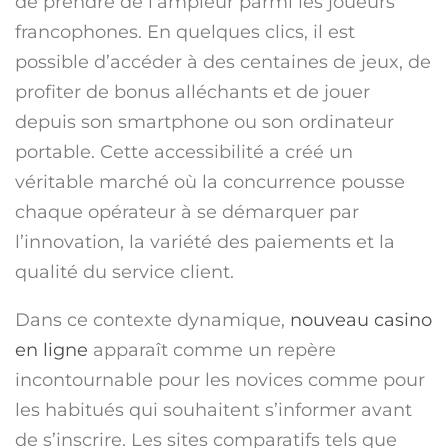
de prendre de l’ampleur parmi les joueurs
francophones. En quelques clics, il est
possible d’accéder à des centaines de jeux, de
profiter de bonus alléchants et de jouer
depuis son smartphone ou son ordinateur
portable. Cette accessibilité a créé un
véritable marché où la concurrence pousse
chaque opérateur à se démarquer par
l’innovation, la variété des paiements et la
qualité du service client.
Dans ce contexte dynamique,
nouveau casino
en ligne
apparaît comme un repère
incontournable pour les novices comme pour
les habitués qui souhaitent s’informer avant
de s’inscrire. Les sites comparatifs tels que