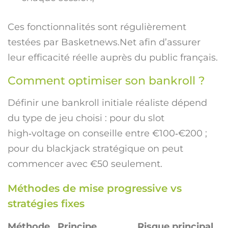
Ces fonctionnalités sont régulièrement
testées par Basketnews.Net afin d’assurer
leur efficacité réelle auprès du public français.
Comment optimiser son bankroll ?
Définir une bankroll initiale réaliste dépend
du type de jeu choisi : pour du slot
high‑voltage on conseille entre €100‑€200 ;
pour du blackjack stratégique on peut
commencer avec €50 seulement.
Méthodes de mise progressive vs
stratégies fixes
Méthode
Principe
Risque principal