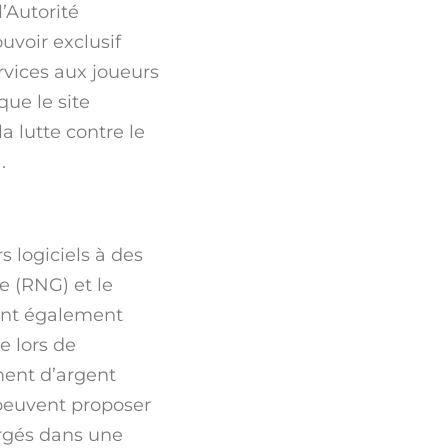
l’Autorité
uvoir exclusif
rvices aux joueurs
que le site
la lutte contre le
.
 logiciels à des
e (RNG) et le
ont également
e lors de
ment d’argent
 peuvent proposer
ergés dans une