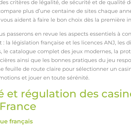
es critères de légalité, de sécurité et de qualité 
ompare plus d’une centaine de sites chaque anné
i vous aident à faire le bon choix dès la première in
s passerons en revue les aspects essentiels à co
: la législation française et les licences ANJ, les d
, le catalogue complet des jeux modernes, la prot
ncières ainsi que les bonnes pratiques du jeu resp
e feuille de route claire pour sélectionner un casin
motions et jouer en toute sérénité.
té et régulation des casi
 France
que français