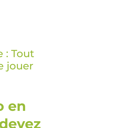
 : Tout ce que vous devez savoir avant de jouer
 : Tout
e jouer
o en
 devez