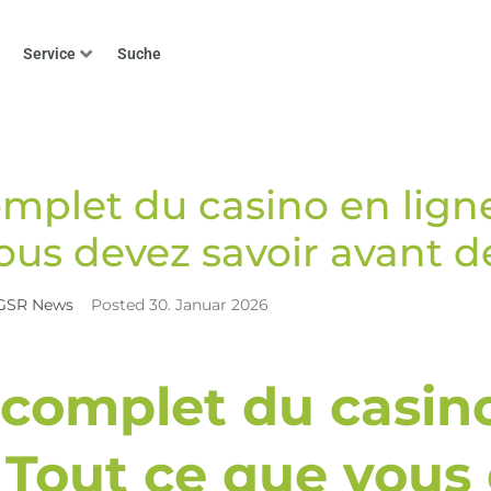
Service
Suche
Home
GSR News
Guide complet du casino en ligne
>
>
mplet du casino en ligne
ous devez savoir avant d
GSR News
Posted
30. Januar 2026
 complet du casin
: Tout ce que vous