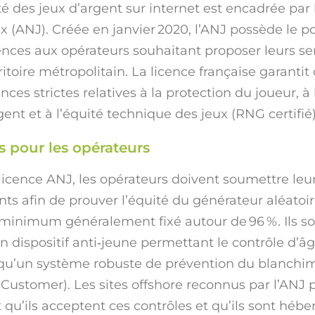
ité des jeux d’argent sur internet est encadrée par 
 (ANJ). Créée en janvier 2020, l’ANJ possède le po
cences aux opérateurs souhaitant proposer leurs se
ritoire métropolitain. La licence française garantit 
ces strictes relatives à la protection du joueur, à 
nt et à l’équité technique des jeux (RNG certifié)
s pour les opérateurs
licence ANJ, les opérateurs doivent soumettre leurs
ts afin de prouver l’équité du générateur aléatoir
 minimum généralement fixé autour de 96 %. Ils s
n dispositif anti‑jeune permettant le contrôle d’âg
si qu’un système robuste de prévention du blanchi
Customer). Les sites offshore reconnus par l’ANJ
t qu’ils acceptent ces contrôles et qu’ils sont héb