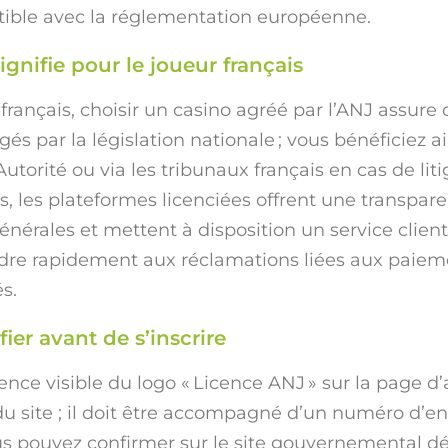
tible avec la réglementation européenne.
ignifie pour le joueur français
français, choisir un casino agréé par l’ANJ assure
égés par la législation nationale ; vous bénéficiez a
Autorité ou via les tribunaux français en cas de li
, les plateformes licenciées offrent une transpare
générales et mettent à disposition un service clie
dre rapidement aux réclamations liées aux paiem
s.
fier avant de s’inscrire
sence visible du logo « Licence ANJ » sur la page d
u site ; il doit être accompagné d’un numéro d’e
ous pouvez confirmer sur le site gouvernemental dé