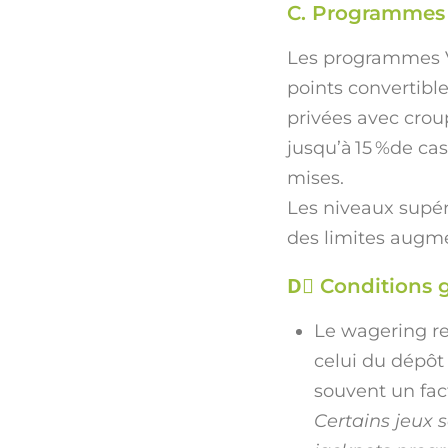
C. Programmes 
Les programmes V
points convertible
privées avec crou
jusqu’à 15 %​de c
mises.
Les niveaux supér
des limites augme
D️⃣ Conditions 
Le wagering r
celui du dépôt 
souvent un fact
Certains jeux s