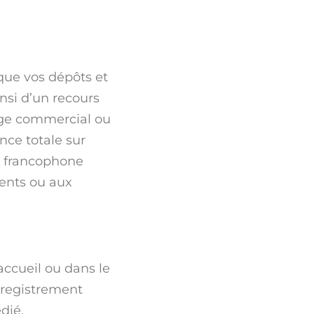
 que vos dépôts et
insi d’un recours
tige commercial ou
nce totale sur
nt francophone
ents ou aux
’accueil ou dans le
nregistrement
dié.