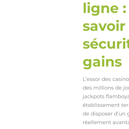
ligne 
savoir
sécuri
gains
L’essor des casin
des millions de j
jackpots flamboya
établissement terr
de disposer d’un g
réellement avantag