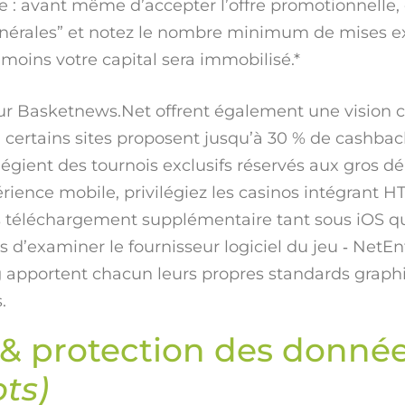
e : avant même d’accepter l’offre promotionnelle, 
nérales” et notez le nombre minimum de mises ex
, moins votre capital sera immobilisé.*
sur Basketnews.Net offrent également une vision 
certains sites proposent jusqu’à 30 % de cashba
légient des tournois exclusifs réservés aux gros dé
rience mobile, privilégiez les casinos intégrant H
s téléchargement supplémentaire tant sous iOS q
s d’examiner le fournisseur logiciel du jeu ‑ NetEn
 apportent chacun leurs propres standards graph
.
 & protection des donné
ots)