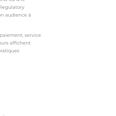
 Regulatory
son audience à
 paiement, service
urs affichent
pratiques