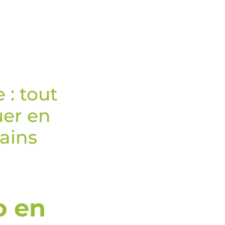
r jouer en toute sécurité et maximiser vos gains
 : tout
uer en
gains
o en