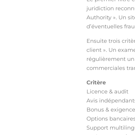
juridiction recon
Authority ». Un s
d’éventuelles frau
Ensuite trois crit
client ». Un exam
régulièrement un 
commerciales tran
Critère
Licence & audit
Avis indépendant
Bonus & exigence
Options bancaire
Support multilin