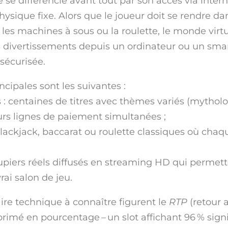
 se différencie avant tout par son accès via inter
hysique fixe. Alors que le joueur doit se rendre da
 les machines à sous ou la roulette, le monde virt
s divertissements depuis un ordinateur ou un sm
sécurisée.
ncipales sont les suivantes :
 : centaines de titres avec thèmes variés (mytholo
eurs lignes de paiement simultanées ;
 blackjack, baccarat ou roulette classiques où chaq
oupiers réels diffusés en streaming HD qui permett
i salon de jeu.
ire technique à connaître figurent le
RTP
(retour a
imé en pourcentage – un slot affichant 96 % signi