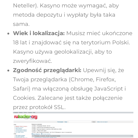
Neteller). Kasyno może wymagać, aby
metoda depozytu i wypłaty była taka
sama.
Wiek i lokalizacja:
Musisz mieć ukończone
18 lat i znajdować się na terytorium Polski.
Kasyno używa geolokalizacji, aby to
zweryfikować.
Zgodność przeglądarki:
Upewnij się, że
Twoja przeglądarka (Chrome, Firefox,
Safari) ma włączoną obsługę JavaScript i
Cookies. Zalecane jest także połączenie
przez protokół SSL.