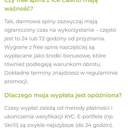
Czy free spins z Ice Casino mają
ważność?
Tak, darmowe spiny zazwyczaj mają
ograniczony czas na wykorzystanie – często
jest to 24 lub 72 godziny od przyznania.
Wygrane z free spins najczęściej są
wypłacane jako środki bonusowe, które
również podlegają warunkom obrotu.
Dokładne terminy znajdziesz w regulaminie
promocji.
Dlaczego moja wypłata jest opóźniona?
Czasy wypłat zależą od metody płatności i
ukończenia weryfikacji KYC. E-portfele (np.
Skrill) są zwykle najszybsze (do 24 godzin).