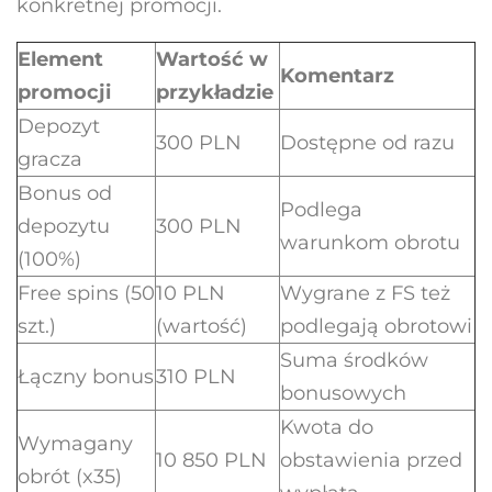
konkretnej promocji.
Element
Wartość w
Komentarz
promocji
przykładzie
Depozyt
300 PLN
Dostępne od razu
gracza
Bonus od
Podlega
depozytu
300 PLN
warunkom obrotu
(100%)
Free spins (50
10 PLN
Wygrane z FS też
szt.)
(wartość)
podlegają obrotowi
Suma środków
Łączny bonus
310 PLN
bonusowych
Kwota do
Wymagany
10 850 PLN
obstawienia przed
obrót (x35)