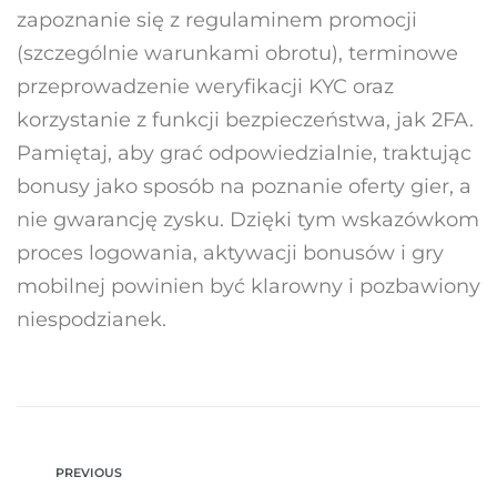
zapoznanie się z regulaminem promocji
(szczególnie warunkami obrotu), terminowe
przeprowadzenie weryfikacji KYC oraz
korzystanie z funkcji bezpieczeństwa, jak 2FA.
Pamiętaj, aby grać odpowiedzialnie, traktując
bonusy jako sposób na poznanie oferty gier, a
nie gwarancję zysku. Dzięki tym wskazówkom
proces logowania, aktywacji bonusów i gry
mobilnej powinien być klarowny i pozbawiony
niespodzianek.
PREVIOUS