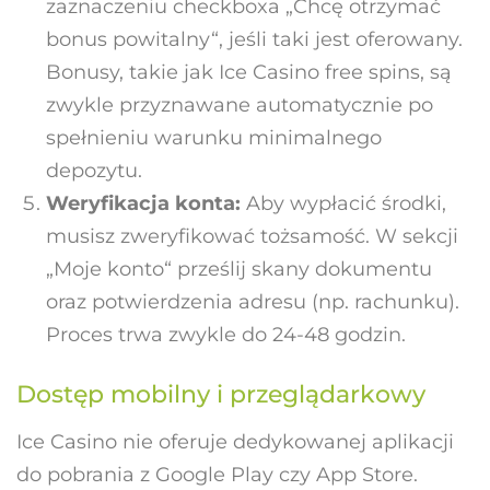
zaznaczeniu checkboxa „Chcę otrzymać
bonus powitalny“, jeśli taki jest oferowany.
Bonusy, takie jak Ice Casino free spins, są
zwykle przyznawane automatycznie po
spełnieniu warunku minimalnego
depozytu.
Weryfikacja konta:
Aby wypłacić środki,
musisz zweryfikować tożsamość. W sekcji
„Moje konto“ prześlij skany dokumentu
oraz potwierdzenia adresu (np. rachunku).
Proces trwa zwykle do 24-48 godzin.
Dostęp mobilny i przeglądarkowy
Ice Casino nie oferuje dedykowanej aplikacji
do pobrania z Google Play czy App Store.