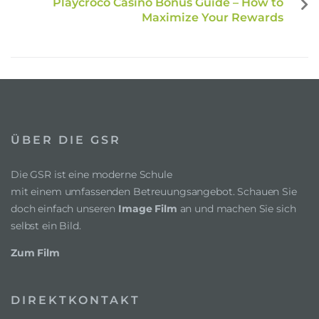
Playcroco Casino Bonus Guide – How to
Maximize Your Rewards
ÜBER DIE GSR
Die GSR ist eine moderne Schule
mit einem umfassenden Betreuungsangebot. Schauen Sie
doch einfach unseren
Image Film
an und machen Sie sich
selbst ein Bild.
Zum Film
DIREKTKONTAKT