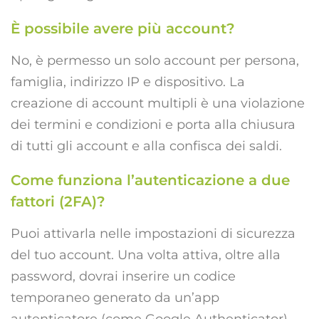
È possibile avere più account?
No, è permesso un solo account per persona,
famiglia, indirizzo IP e dispositivo. La
creazione di account multipli è una violazione
dei termini e condizioni e porta alla chiusura
di tutti gli account e alla confisca dei saldi.
Come funziona l’autenticazione a due
fattori (2FA)?
Puoi attivarla nelle impostazioni di sicurezza
del tuo account. Una volta attiva, oltre alla
password, dovrai inserire un codice
temporaneo generato da un’app