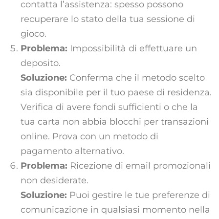
contatta l’assistenza: spesso possono
recuperare lo stato della tua sessione di
gioco.
Problema:
Impossibilità di effettuare un
deposito.
Soluzione:
Conferma che il metodo scelto
sia disponibile per il tuo paese di residenza.
Verifica di avere fondi sufficienti o che la
tua carta non abbia blocchi per transazioni
online. Prova con un metodo di
pagamento alternativo.
Problema:
Ricezione di email promozionali
non desiderate.
Soluzione:
Puoi gestire le tue preferenze di
comunicazione in qualsiasi momento nella