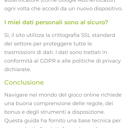
autenticatore (come Google Authenticator)
ogni volta che accedi da un nuovo dispositivo.
I miei dati personali sono al sicuro?
Sì, il sito utilizza la crittografia SSL standard
del settore per proteggere tutte le
trasmissioni di dati. I dati sono trattati in
conformità al GDPR e alle politiche di privacy
dichiarate.
Conclusione
Navigare nel mondo del gioco online richiede
una buona comprensione delle regole, dei
bonus e degli strumenti a disposizione.
Questa guida ha fornito una base tecnica per