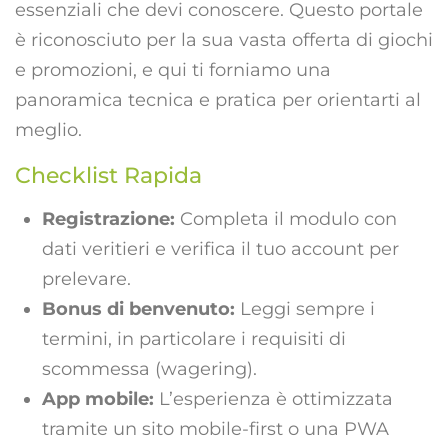
essenziali che devi conoscere. Questo portale
è riconosciuto per la sua vasta offerta di giochi
e promozioni, e qui ti forniamo una
panoramica tecnica e pratica per orientarti al
meglio.
Checklist Rapida
Registrazione:
Completa il modulo con
dati veritieri e verifica il tuo account per
prelevare.
Bonus di benvenuto:
Leggi sempre i
termini, in particolare i requisiti di
scommessa (wagering).
App mobile:
L’esperienza è ottimizzata
tramite un sito mobile-first o una PWA