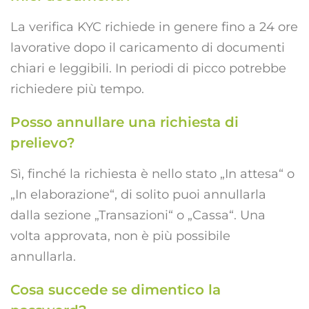
La verifica KYC richiede in genere fino a 24 ore
lavorative dopo il caricamento di documenti
chiari e leggibili. In periodi di picco potrebbe
richiedere più tempo.
Posso annullare una richiesta di
prelievo?
Sì, finché la richiesta è nello stato „In attesa“ o
„In elaborazione“, di solito puoi annullarla
dalla sezione „Transazioni“ o „Cassa“. Una
volta approvata, non è più possibile
annullarla.
Cosa succede se dimentico la