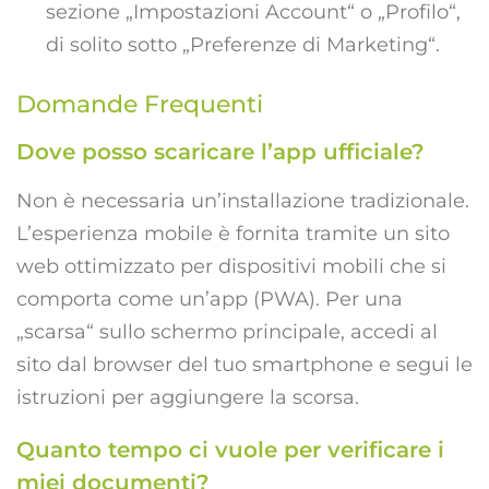
sezione „Impostazioni Account“ o „Profilo“,
di solito sotto „Preferenze di Marketing“.
Domande Frequenti
Dove posso scaricare l’app ufficiale?
Non è necessaria un’installazione tradizionale.
L’esperienza mobile è fornita tramite un sito
web ottimizzato per dispositivi mobili che si
comporta come un’app (PWA). Per una
„scarsa“ sullo schermo principale, accedi al
sito dal browser del tuo smartphone e segui le
istruzioni per aggiungere la scorsa.
Quanto tempo ci vuole per verificare i
miei documenti?