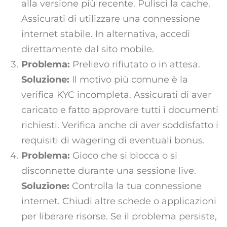
alla versione più recente. Pulisci la cache.
Assicurati di utilizzare una connessione
internet stabile. In alternativa, accedi
direttamente dal sito mobile.
Problema:
Prelievo rifiutato o in attesa.
Soluzione:
Il motivo più comune è la
verifica KYC incompleta. Assicurati di aver
caricato e fatto approvare tutti i documenti
richiesti. Verifica anche di aver soddisfatto i
requisiti di wagering di eventuali bonus.
Problema:
Gioco che si blocca o si
disconnette durante una sessione live.
Soluzione:
Controlla la tua connessione
internet. Chiudi altre schede o applicazioni
per liberare risorse. Se il problema persiste,