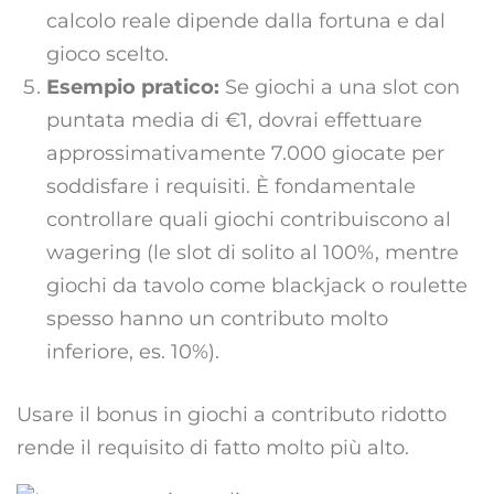
calcolo reale dipende dalla fortuna e dal
gioco scelto.
Esempio pratico:
Se giochi a una slot con
puntata media di €1, dovrai effettuare
approssimativamente 7.000 giocate per
soddisfare i requisiti. È fondamentale
controllare quali giochi contribuiscono al
wagering (le slot di solito al 100%, mentre
giochi da tavolo come blackjack o roulette
spesso hanno un contributo molto
inferiore, es. 10%).
Usare il bonus in giochi a contributo ridotto
rende il requisito di fatto molto più alto.