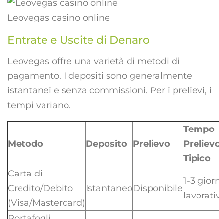
Leovegas casino online
Entrate e Uscite di Denaro
Leovegas offre una varietà di metodi di
pagamento. I depositi sono generalmente
istantanei e senza commissioni. Per i prelievi, i
tempi variano.
Tempo
Metodo
Deposito
Prelievo
Preliev
Tipico
Carta di
1-3 giorn
Credito/Debito
Istantaneo
Disponibile
lavorativ
(Visa/Mastercard)
Portafogli