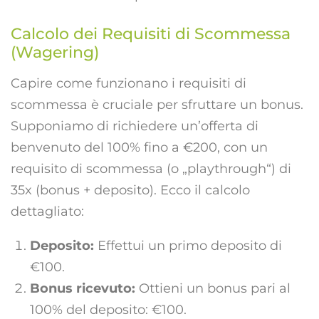
Calcolo dei Requisiti di Scommessa
(Wagering)
Capire come funzionano i requisiti di
scommessa è cruciale per sfruttare un bonus.
Supponiamo di richiedere un’offerta di
benvenuto del 100% fino a €200, con un
requisito di scommessa (o „playthrough“) di
35x (bonus + deposito). Ecco il calcolo
dettagliato:
Deposito:
Effettui un primo deposito di
€100.
Bonus ricevuto:
Ottieni un bonus pari al
100% del deposito: €100.