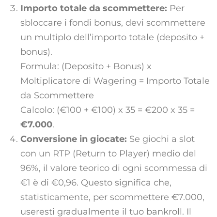
Importo totale da scommettere:
Per
sbloccare i fondi bonus, devi scommettere
un multiplo dell’importo totale (deposito +
bonus).
Formula: (Deposito + Bonus) x
Moltiplicatore di Wagering = Importo Totale
da Scommettere
Calcolo: (€100 + €100) x 35 = €200 x 35 =
€7.000
.
Conversione in giocate:
Se giochi a slot
con un RTP (Return to Player) medio del
96%, il valore teorico di ogni scommessa di
€1 è di €0,96. Questo significa che,
statisticamente, per scommettere €7.000,
useresti gradualmente il tuo bankroll. Il