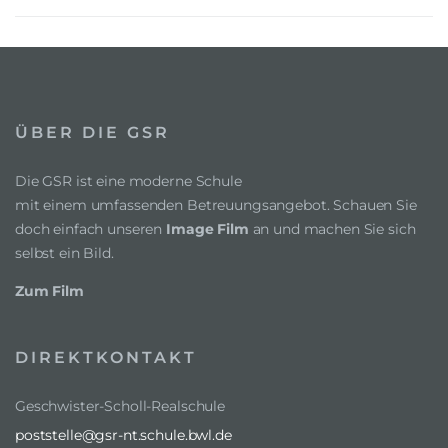
ÜBER DIE GSR
Die GSR ist eine moderne Schule
mit einem umfassenden Betreuungsangebot. Schauen Sie
doch einfach unseren
Image Film
an und machen Sie sich
selbst ein Bild.
Zum Film
DIREKTKONTAKT
Geschwister-Scholl-Realschule
poststelle@gsr-nt.schule.bwl.de