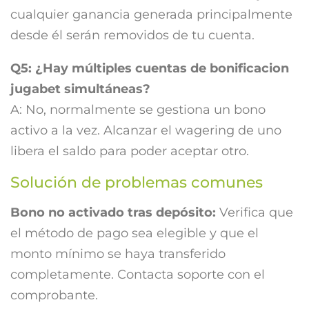
cualquier ganancia generada principalmente
desde él serán removidos de tu cuenta.
Q5: ¿Hay múltiples cuentas de bonificacion
jugabet simultáneas?
A: No, normalmente se gestiona un bono
activo a la vez. Alcanzar el wagering de uno
libera el saldo para poder aceptar otro.
Solución de problemas comunes
Bono no activado tras depósito:
Verifica que
el método de pago sea elegible y que el
monto mínimo se haya transferido
completamente. Contacta soporte con el
comprobante.