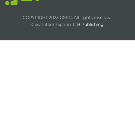
COPYRIGHT 2023 GSR©. All rights reserved.
Gesamtkonzeption:
LTB Publishing