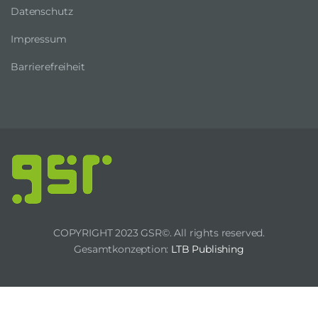
Datenschutz
Impressum
Barrierefreiheit
COPYRIGHT 2023 GSR©. All rights reserved.
Gesamtkonzeption:
LTB Publishing