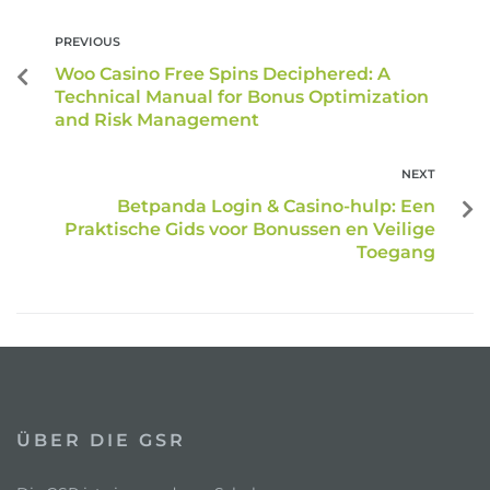
PREVIOUS
Woo Casino Free Spins Deciphered: A
Technical Manual for Bonus Optimization
and Risk Management
NEXT
Betpanda Login & Casino-hulp: Een
Praktische Gids voor Bonussen en Veilige
Toegang
ÜBER DIE GSR