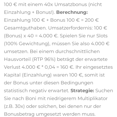
100 € mit einem 40x Umsatzbonus (nicht
Einzahlung + Bonus!).
Berechnung:
Einzahlung 100 € + Bonus 100 € = 200 €
Gesamtguthaben. Umsatzerfordernis: 100 €
(Bonus) x 40 = 4.000 €. Spielen Sie nur Slots
(100% Gewichtung), müssen Sie also 4.000 €
umsetzen. Bei einem durchschnittlichen
Hausvorteil (RTP 96%) beträgt der erwartete
Verlust 4.000 € * 0,04 = 160 €. Ihr eingesetztes
Kapital (Einzahlung) waren 100 €, somit ist
der Bonus unter diesen Bedingungen
statistisch negativ erwartet.
Strategie:
Suchen
Sie nach Boni mit niedrigerem Multiplikator
(z.B. 30x) oder solchen, bei denen nur der
Bonusbetrag umgesetzt werden muss.