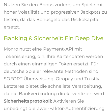
Nutzen Sie den Bonus zudem, um Spiele mit
hoher Volatilität und progressiven Jackpots zu
testen, da das Bonusgeld das Risikokapital
ersetzt.
Banking & Sicherheit: Ein Deep Dive
Monro nutzt eine Payment-API mit
Tokenisierung, d.h. Ihre Kartendaten werden
durch einen einmaligen Token ersetzt. Für
deutsche Spieler relevante Methoden sind
SOFORT Überweisung, Giropay und Trustly.
Letzteres bietet die schnellste Verarbeitung,
da die Bankverbindung direkt verifiziert wird.
Sicherheitsprotokoll:
Aktivieren Sie
unbedingt die Zwei-Faktor-Authentifizierung