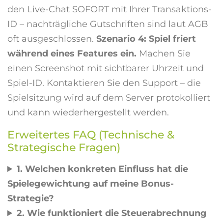
den Live-Chat SOFORT mit Ihrer Transaktions-
ID – nachträgliche Gutschriften sind laut AGB
oft ausgeschlossen.
Szenario 4: Spiel friert
während eines Features ein.
Machen Sie
einen Screenshot mit sichtbarer Uhrzeit und
Spiel-ID. Kontaktieren Sie den Support – die
Spielsitzung wird auf dem Server protokolliert
und kann wiederhergestellt werden.
Erweitertes FAQ (Technische &
Strategische Fragen)
1. Welchen konkreten Einfluss hat die
Spielegewichtung auf meine Bonus-
Strategie?
2. Wie funktioniert die Steuerabrechnung