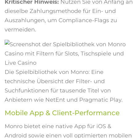
Kritischer Hinweis:
Nutzen Sie von Anfang an
dieselbe Zahlungsmethode für Ein- und
Auszahlungen, um Compliance-Flags zu
vermeiden.
Die Spielbibliothek von Monro: Eine
technische Übersicht der Filter- und
Suchfunktionen für tausende Titel von
Anbietern wie NetEnt und Pragmatic Play.
Mobile App & Client-Performance
Monro bietet eine native App für iOS &
Android sowie einen voll optimierten mobilen