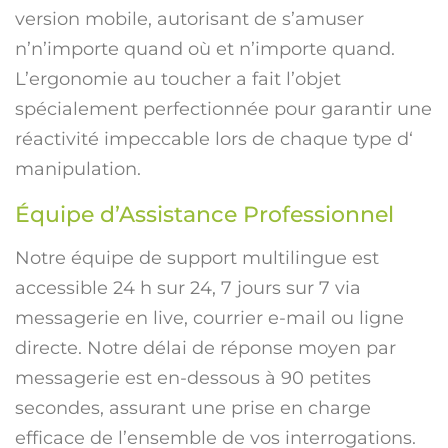
version mobile, autorisant de s’amuser
n’n’importe quand où et n’importe quand.
L’ergonomie au toucher a fait l’objet
spécialement perfectionnée pour garantir une
réactivité impeccable lors de chaque type d‘
manipulation.
Équipe d’Assistance Professionnel
Notre équipe de support multilingue est
accessible 24 h sur 24, 7 jours sur 7 via
messagerie en live, courrier e-mail ou ligne
directe. Notre délai de réponse moyen par
messagerie est en-dessous à 90 petites
secondes, assurant une prise en charge
efficace de l’ensemble de vos interrogations.