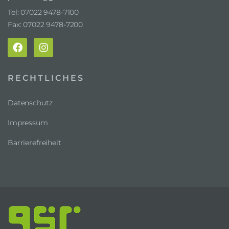
Tel: 07022 9478-7100
Fax: 07022 9478-7200
RECHTLICHES
Datenschutz
Impressum
Barrierefreiheit