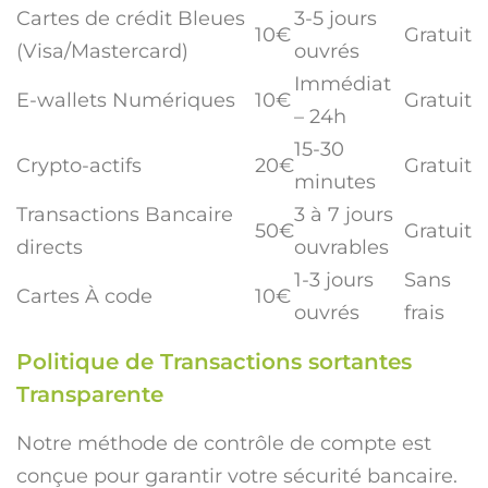
Cartes de crédit Bleues
3-5 jours
10€
Gratuit
(Visa/Mastercard)
ouvrés
Immédiat
E-wallets Numériques
10€
Gratuit
– 24h
15-30
Crypto-actifs
20€
Gratuit
minutes
Transactions Bancaire
3 à 7 jours
50€
Gratuit
directs
ouvrables
1-3 jours
Sans
Cartes À code
10€
ouvrés
frais
Politique de Transactions sortantes
Transparente
Notre méthode de contrôle de compte est
conçue pour garantir votre sécurité bancaire.