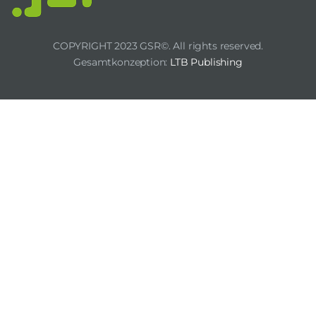
COPYRIGHT 2023 GSR©. All rights reserved.
Gesamtkonzeption:
LTB Publishing