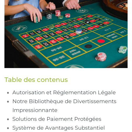
Table des contenus
Autorisation et Réglementation Légale
Notre Bibliothèque de Divertissements
Impressionnante
Solutions de Paiement Protégées
Système de Avantages Substantiel