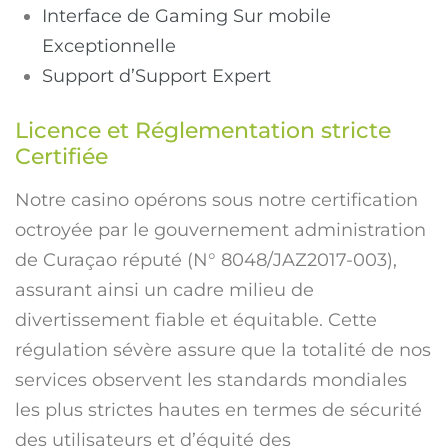
Interface de Gaming Sur mobile
Exceptionnelle
Support d’Support Expert
Licence et Réglementation stricte
Certifiée
Notre casino opérons sous notre certification
octroyée par le gouvernement administration
de Curaçao réputé (N° 8048/JAZ2017-003),
assurant ainsi un cadre milieu de
divertissement fiable et équitable. Cette
régulation sévère assure que la totalité de nos
services observent les standards mondiales
les plus strictes hautes en termes de sécurité
des utilisateurs et d’équité des