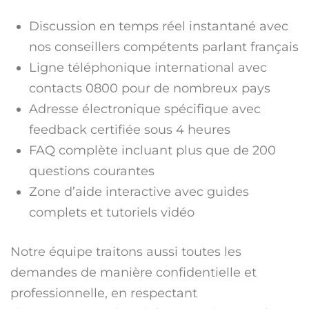
Discussion en temps réel instantané avec
nos conseillers compétents parlant français
Ligne téléphonique international avec
contacts 0800 pour de nombreux pays
Adresse électronique spécifique avec
feedback certifiée sous 4 heures
FAQ complète incluant plus que de 200
questions courantes
Zone d’aide interactive avec guides
complets et tutoriels vidéo
Notre équipe traitons aussi toutes les
demandes de manière confidentielle et
professionnelle, en respectant