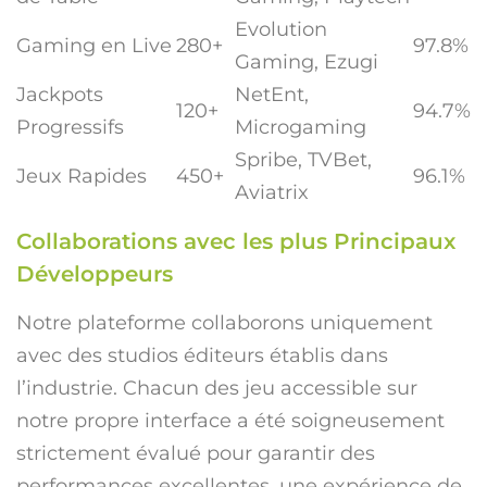
Evolution
Gaming en Live
280+
97.8%
Gaming, Ezugi
Jackpots
NetEnt,
120+
94.7%
Progressifs
Microgaming
Spribe, TVBet,
Jeux Rapides
450+
96.1%
Aviatrix
Collaborations avec les plus Principaux
Développeurs
Notre plateforme collaborons uniquement
avec des studios éditeurs établis dans
l’industrie. Chacun des jeu accessible sur
notre propre interface a été soigneusement
strictement évalué pour garantir des
performances excellentes, une expérience de