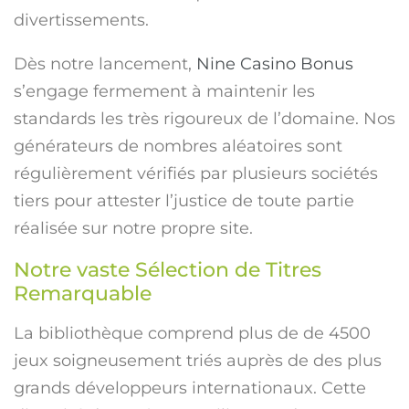
divertissements.
Dès notre lancement,
Nine Casino Bonus
s’engage fermement à maintenir les
standards les très rigoureux de l’domaine. Nos
générateurs de nombres aléatoires sont
régulièrement vérifiés par plusieurs sociétés
tiers pour attester l’justice de toute partie
réalisée sur notre propre site.
Notre vaste Sélection de Titres
Remarquable
La bibliothèque comprend plus de de 4500
jeux soigneusement triés auprès de des plus
grands développeurs internationaux. Cette