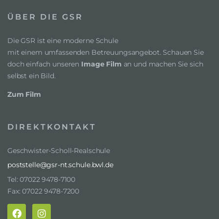
ÜBER DIE GSR
Die GSR ist eine moderne Schule
mit einem umfassenden Betreuungsangebot. Schauen Sie
doch einfach unseren
Image Film
an und machen Sie sich
selbst ein Bild.
Zum Film
DIREKTKONTAKT
Geschwister-Scholl-Realschule
poststelle@gsr-nt.schule.bwl.de
Tel: 07022 9478-7100
Fax: 07022 9478-7200