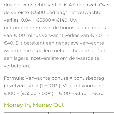
dus het verwachte verlies is 4% per inzet. Over
de vereiste €3500 bedraagt het verwachte
verlies: 0,04 × €3500 = €140. Uw
nettorendement van de bonus is dan: bonus
van €100 minus verwacht verlies van €140 = -
€40. Dit betekent een negatieve verwachte
waarde. Kies spellen met een hogere RTP of
een lagere inzetvereiste om de waarde te
verbeteren.
Formule: Verwachte bonuse = bonusbedrag −
(inzetvereiste × (1 − RTP)). Voor dit voorbeeld:
€100 − (€3500 × 0,04) = €100 − €140 = −€40.
Money In, Money Out