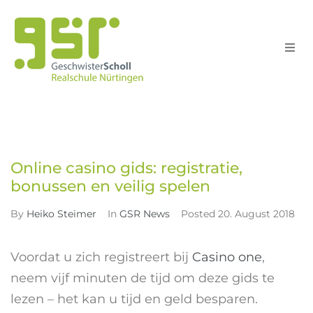
Schule
Home
GSR News
>
>
Schull
Online casino gids: registratie, bonussen en veilig spelen
Unterri
Online casino gids: registratie,
bonussen en veilig spelen
Service
By
Heiko Steimer
In
GSR News
Posted
20. August 2018
Suche
Voordat u zich registreert bij
Casino one
,
neem vijf minuten de tijd om deze gids te
lezen – het kan u tijd en geld besparen.