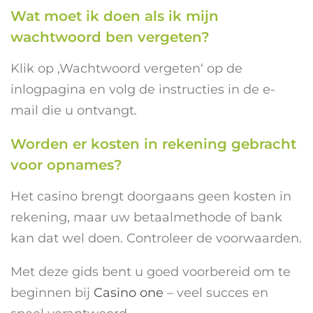
Wat moet ik doen als ik mijn
wachtwoord ben vergeten?
Klik op ‚Wachtwoord vergeten‘ op de
inlogpagina en volg de instructies in de e-
mail die u ontvangt.
Worden er kosten in rekening gebracht
voor opnames?
Het casino brengt doorgaans geen kosten in
rekening, maar uw betaalmethode of bank
kan dat wel doen. Controleer de voorwaarden.
Met deze gids bent u goed voorbereid om te
beginnen bij
Casino one
– veel succes en