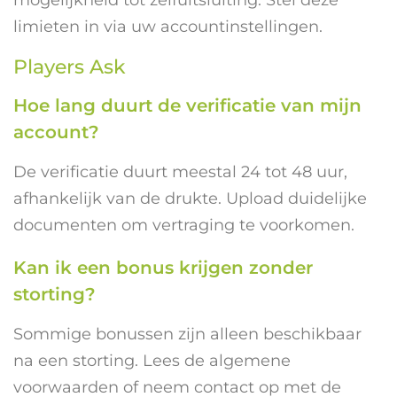
mogelijkheid tot zelfuitsluiting. Stel deze
limieten in via uw accountinstellingen.
Players Ask
Hoe lang duurt de verificatie van mijn
account?
De verificatie duurt meestal 24 tot 48 uur,
afhankelijk van de drukte. Upload duidelijke
documenten om vertraging te voorkomen.
Kan ik een bonus krijgen zonder
storting?
Sommige bonussen zijn alleen beschikbaar
na een storting. Lees de algemene
voorwaarden of neem contact op met de