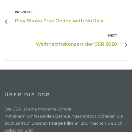
PREVIOUS
Play Plinko Free Online with No Risk
NEXT
Weihnachtskonzert der GSR 2020
ÜBER DIE GSR
Die GSR ist eine moderne Schule
mit einem umfassenden Betreuungsangebot. Schauen Sie
doch einfach unseren
Image Film
an und machen Sie sich
selbst ein Bild.