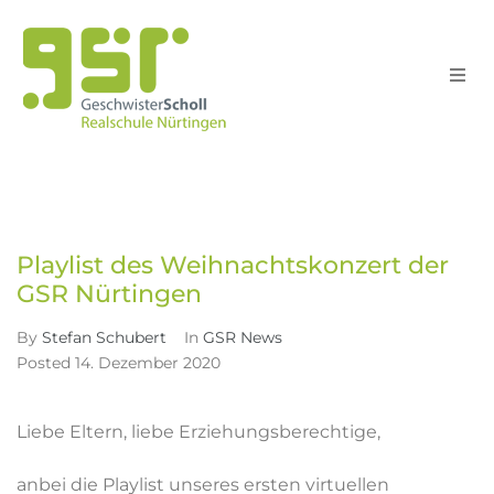
Schule
Home
GSR News
>
>
Schull
Playlist des Weihnachtskonzert der GSR Nürtingen
Unterri
Playlist des Weihnachtskonzert der
GSR Nürtingen
Service
By
Stefan Schubert
In
GSR News
Posted
14. Dezember 2020
Suche
Liebe Eltern, liebe Erziehungsberechtige,
anbei die Playlist unseres ersten virtuellen