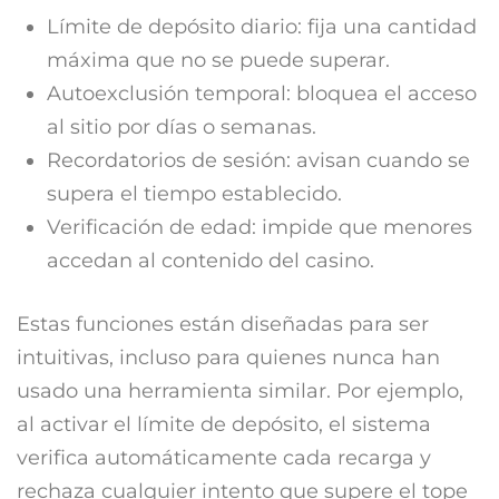
Límite de depósito diario: fija una cantidad
máxima que no se puede superar.
Autoexclusión temporal: bloquea el acceso
al sitio por días o semanas.
Recordatorios de sesión: avisan cuando se
supera el tiempo establecido.
Verificación de edad: impide que menores
accedan al contenido del casino.
Estas funciones están diseñadas para ser
intuitivas, incluso para quienes nunca han
usado una herramienta similar. Por ejemplo,
al activar el límite de depósito, el sistema
verifica automáticamente cada recarga y
rechaza cualquier intento que supere el tope