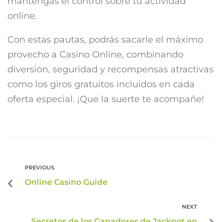
mantengas el control sobre tu actividad
online.
Con estas pautas, podrás sacarle el máximo
provecho a Casino Online, combinando
diversión, seguridad y recompensas atractivas
como los giros gratuitos incluidos en cada
oferta especial. ¡Que la suerte te acompañe!
PREVIOUS
Online Casino Guide
NEXT
Secretos de los Ganadores de Jackpot en