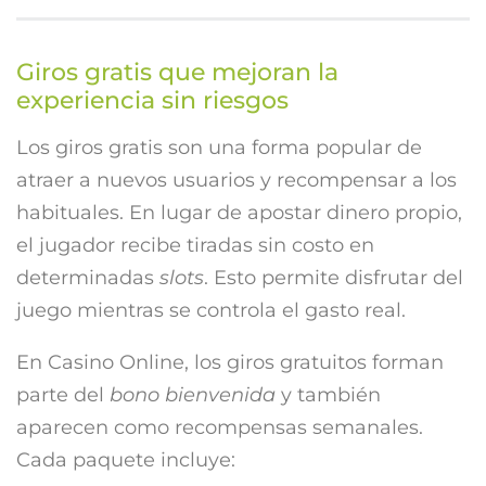
Giros gratis que mejoran la
experiencia sin riesgos
Los giros gratis son una forma popular de
atraer a nuevos usuarios y recompensar a los
habituales. En lugar de apostar dinero propio,
el jugador recibe tiradas sin costo en
determinadas
slots
. Esto permite disfrutar del
juego mientras se controla el gasto real.
En Casino Online, los giros gratuitos forman
parte del
bono bienvenida
y también
aparecen como recompensas semanales.
Cada paquete incluye: