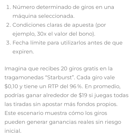
Número determinado de giros en una
máquina seleccionada.
Condiciones claras de apuesta (por
ejemplo, 30x el valor del bono).
Fecha límite para utilizarlos antes de que
expiren.
Imagina que recibes 20 giros gratis en la
tragamonedas “Starburst”. Cada giro vale
$0,10 y tiene un RTP del 96 %. En promedio,
podrías ganar alrededor de $19 si juegas todas
las tiradas sin apostar más fondos propios.
Este escenario muestra cómo los giros
pueden generar ganancias reales sin riesgo
inicial.