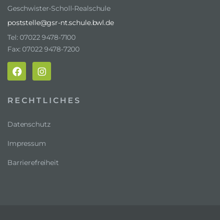
Geschwister-Scholl-Realschule
poststelle@gsr-nt.schule.bwl.de
Tel: 07022 9478-7100
Fax: 07022 9478-7200
RECHTLICHES
Datenschutz
Impressum
Barrierefreiheit