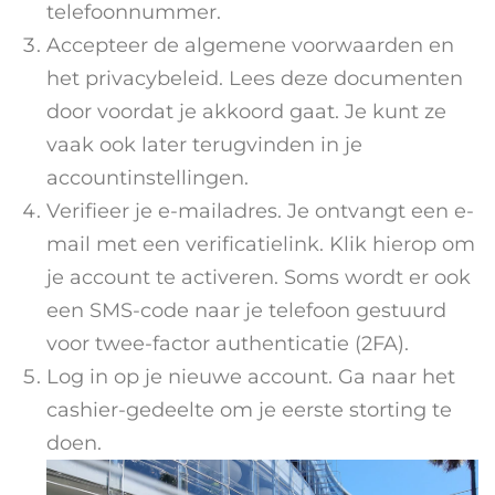
telefoonnummer.
Accepteer de algemene voorwaarden en
het privacybeleid. Lees deze documenten
door voordat je akkoord gaat. Je kunt ze
vaak ook later terugvinden in je
accountinstellingen.
Verifieer je e-mailadres. Je ontvangt een e-
mail met een verificatielink. Klik hierop om
je account te activeren. Soms wordt er ook
een SMS-code naar je telefoon gestuurd
voor twee-factor authenticatie (2FA).
Log in op je nieuwe account. Ga naar het
cashier-gedeelte om je eerste storting te
doen.