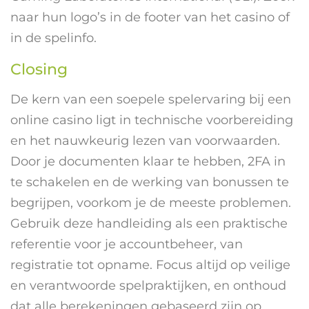
naar hun logo’s in de footer van het casino of
in de spelinfo.
Closing
De kern van een soepele spelervaring bij een
online casino ligt in technische voorbereiding
en het nauwkeurig lezen van voorwaarden.
Door je documenten klaar te hebben, 2FA in
te schakelen en de werking van bonussen te
begrijpen, voorkom je de meeste problemen.
Gebruik deze handleiding als een praktische
referentie voor je accountbeheer, van
registratie tot opname. Focus altijd op veilige
en verantwoorde spelpraktijken, en onthoud
dat alle berekeningen gebaseerd zijn op