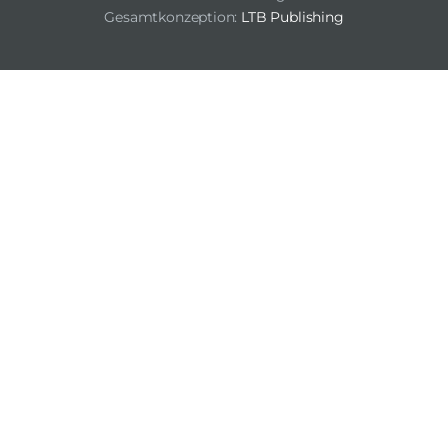
Gesamtkonzeption:
LTB Publishing