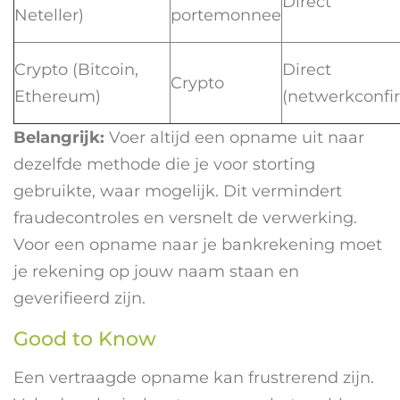
Direct
Neteller)
portemonnee
Crypto (Bitcoin,
Direct
Crypto
Ethereum)
(netwerkconfi
Belangrijk:
Voer altijd een opname uit naar
dezelfde methode die je voor storting
gebruikte, waar mogelijk. Dit vermindert
fraudecontroles en versnelt de verwerking.
Voor een opname naar je bankrekening moet
je rekening op jouw naam staan en
geverifieerd zijn.
Good to Know
Een vertraagde opname kan frustrerend zijn.