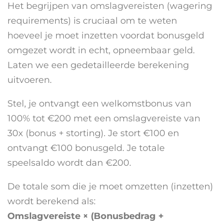
Het begrijpen van omslagvereisten (wagering
requirements) is cruciaal om te weten
hoeveel je moet inzetten voordat bonusgeld
omgezet wordt in echt, opneembaar geld.
Laten we een gedetailleerde berekening
uitvoeren.
Stel, je ontvangt een welkomstbonus van
100% tot €200 met een omslagvereiste van
30x (bonus + storting). Je stort €100 en
ontvangt €100 bonusgeld. Je totale
speelsaldo wordt dan €200.
De totale som die je moet omzetten (inzetten)
wordt berekend als:
Omslagvereiste × (Bonusbedrag +