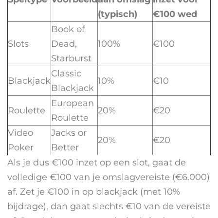
(typisch)
€100 wed
Book of
Slots
Dead,
100%
€100
Starburst
Classic
Blackjack
10%
€10
Blackjack
European
Roulette
20%
€20
Roulette
Video
Jacks or
20%
€20
Poker
Better
Als je dus €100 inzet op een slot, gaat de
volledige €100 van je omslagvereiste (€6.000)
af. Zet je €100 in op blackjack (met 10%
bijdrage), dan gaat slechts €10 van de vereiste