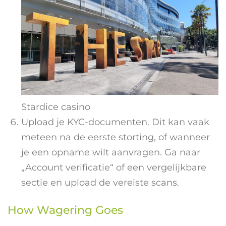
Stardice casino
Upload je KYC-documenten. Dit kan vaak
meteen na de eerste storting, of wanneer
je een opname wilt aanvragen. Ga naar
„Account verificatie“ of een vergelijkbare
sectie en upload de vereiste scans.
How Wagering Goes