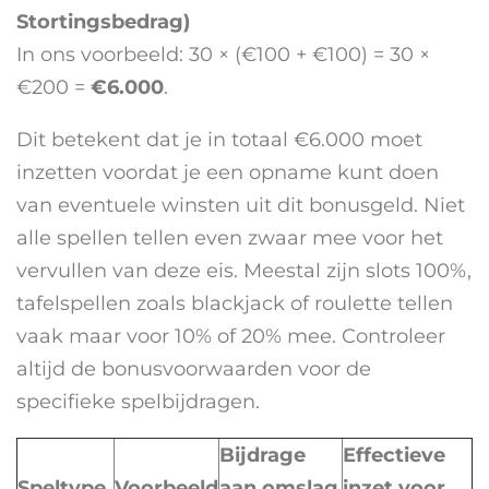
Stortingsbedrag)
In ons voorbeeld: 30 × (€100 + €100) = 30 ×
€200 =
€6.000
.
Dit betekent dat je in totaal €6.000 moet
inzetten voordat je een opname kunt doen
van eventuele winsten uit dit bonusgeld. Niet
alle spellen tellen even zwaar mee voor het
vervullen van deze eis. Meestal zijn slots 100%,
tafelspellen zoals blackjack of roulette tellen
vaak maar voor 10% of 20% mee. Controleer
altijd de bonusvoorwaarden voor de
specifieke spelbijdragen.
Bijdrage
Effectieve
Speltype
Voorbeeld
aan omslag
inzet voor