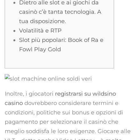
Dietro alle slot e ai giochi da
casinò c’è tanta tecnologia. A
tua disposizione.
Volatilità e RTP
Slot più popolari: Book of Ra e
Fowl Play Gold
Inoltre, i giocatori
registrarsi su wildsino
casino
dovrebbero considerare termini e
condizioni, politiche sui bonus e opzioni di
pagamento per selezionare il casinò che
meglio soddisfa le loro esigenze. Giocare alle