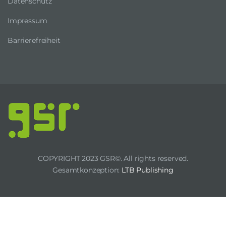
Datenschutz
Impressum
Barrierefreiheit
COPYRIGHT 2023 GSR©. All rights reserved.
Gesamtkonzeption:
LTB Publishing