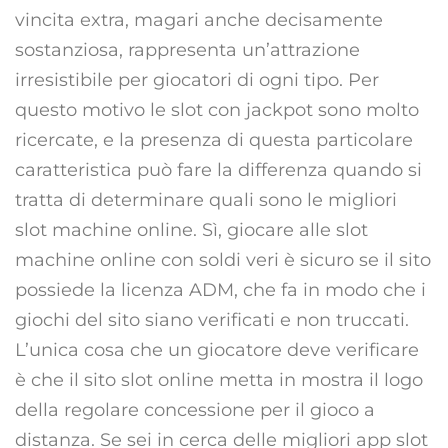
vincita extra, magari anche decisamente
sostanziosa, rappresenta un’attrazione
irresistibile per giocatori di ogni tipo. Per
questo motivo le slot con jackpot sono molto
ricercate, e la presenza di questa particolare
caratteristica può fare la differenza quando si
tratta di determinare quali sono le migliori
slot machine online. Sì, giocare alle slot
machine online con soldi veri è sicuro se il sito
possiede la licenza ADM, che fa in modo che i
giochi del sito siano verificati e non truccati.
L’unica cosa che un giocatore deve verificare
è che il sito slot online metta in mostra il logo
della regolare concessione per il gioco a
distanza. Se sei in cerca delle migliori app slot