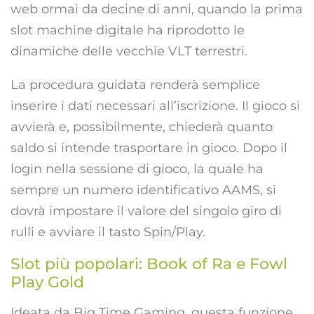
web ormai da decine di anni, quando la prima
slot machine digitale ha riprodotto le
dinamiche delle vecchie VLT terrestri.
La procedura guidata renderà semplice
inserire i dati necessari all’iscrizione. Il gioco si
avvierà e, possibilmente, chiederà quanto
saldo si intende trasportare in gioco. Dopo il
login nella sessione di gioco, la quale ha
sempre un numero identificativo AAMS, si
dovrà impostare il valore del singolo giro di
rulli e avviare il tasto Spin/Play.
Slot più popolari: Book of Ra e Fowl
Play Gold
Ideata da Big Time Gaming, questa funzione