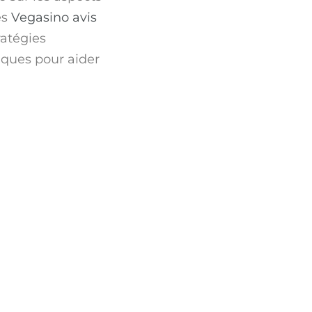
es
Vegasino avis
ratégies
iques pour aider