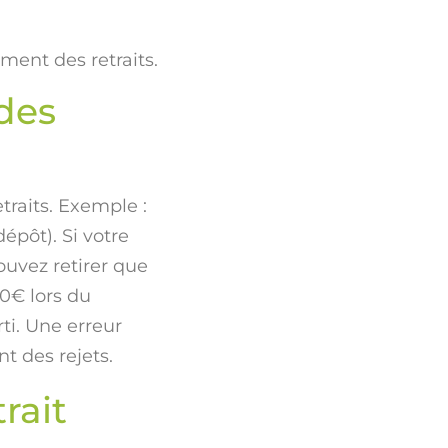
ement des retraits.
des
traits. Exemple :
pôt). Si votre
ouvez retirer que
00€ lors du
ti. Une erreur
t des rejets.
rait