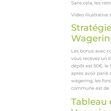
Sans cela, les retr
Video illustrative
Stratégi
Wagering
Les bonus avec co
vous recevez un b
dépôt est 50€, le
après avoir parié 
wagering, les fon
commune est de te
Tableau 