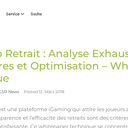
Service
Suche
Home
GSR News
Vegasino Retrait : Analyse Exhaustive des Proc
>
>
 Retrait : Analyse Exhau
es et Optimisation – Wh
ue
GSR News
Posted
12. März 2018
st une plateforme iGaming qui attire les joueurs 
parence et l’efficacité des retraits sont des critèr
tisfaisante. Ce whitepaper technique se concentre