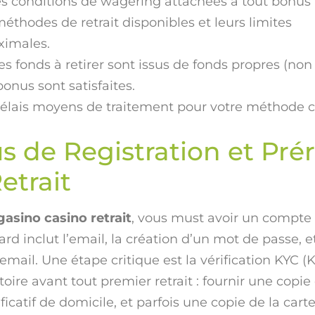
 conditions de wagering attachées à tout bonus a
éthodes de retrait disponibles et leurs limites
imales.
es fonds à retirer sont issus de fonds propres (no
onus sont satisfaites.
délais moyens de traitement pour votre méthode c
s de Registration et Pré
etrait
gasino casino retrait
, vous must avoir un compte 
ard inclut l’email, la création d’un mot de passe, e
email. Une étape critique est la vérification KYC 
oire avant tout premier retrait : fournir une copie
tificatif de domicile, et parfois une copie de la car