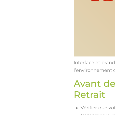
Interface et bran
l’environnement de
Avant de
Retrait
Vérifier que vo