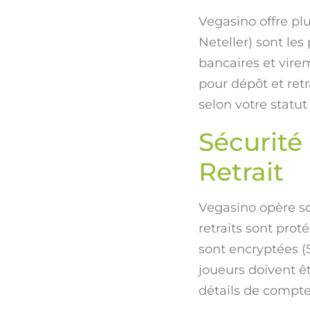
Vegasino offre pl
Neteller) sont les
bancaires et vire
pour dépôt et retr
selon votre statu
Sécurité 
Retrait
Vegasino opère so
retraits sont pro
sont encryptées (S
joueurs doivent êt
détails de compte