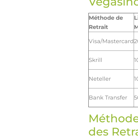
Vegasin
Méthode de
L
Retrait
M
Visa/Mastercard
2
Skrill
1
Neteller
1
Bank Transfer
5
Méthode
des Retr