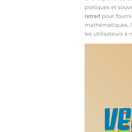
pratiques et sou
retrait
pour fourni
mathématiques, le
les utilisateurs à