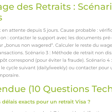
e des Retraits : Scénari
s
it en attente depuis 5 jours. Cause probable : vérif
ion : contacter le support avec les documents pré-
our „bonus non wagered“. Calculer le reste du wage
ransactions. Scénario 3 : Méthode de retrait non disp
ôt correspond (pour éviter la fraude). Scénario 4
 le cycle suivant (daily/weekly) ou contacter pour
poraire.
ndue (10 Questions Tec
s délais exacts pour un retrait Visa ?