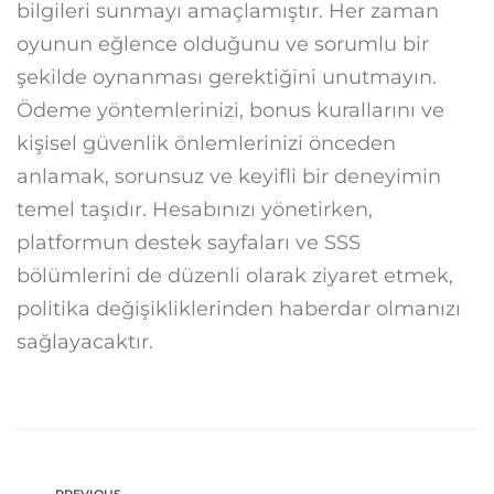
bilgileri sunmayı amaçlamıştır. Her zaman
oyunun eğlence olduğunu ve sorumlu bir
şekilde oynanması gerektiğini unutmayın.
Ödeme yöntemlerinizi, bonus kurallarını ve
kişisel güvenlik önlemlerinizi önceden
anlamak, sorunsuz ve keyifli bir deneyimin
temel taşıdır. Hesabınızı yönetirken,
platformun destek sayfaları ve SSS
bölümlerini de düzenli olarak ziyaret etmek,
politika değişikliklerinden haberdar olmanızı
sağlayacaktır.