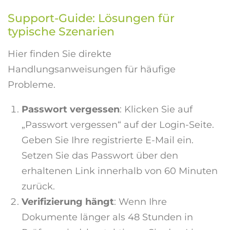
Support-Guide: Lösungen für
typische Szenarien
Hier finden Sie direkte
Handlungsanweisungen für häufige
Probleme.
Passwort vergessen
: Klicken Sie auf
„Passwort vergessen“ auf der Login-Seite.
Geben Sie Ihre registrierte E-Mail ein.
Setzen Sie das Passwort über den
erhaltenen Link innerhalb von 60 Minuten
zurück.
Verifizierung hängt
: Wenn Ihre
Dokumente länger als 48 Stunden in