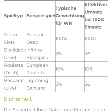
Effektiver
Typische
Umsatz
Spieltyp
Beispielspiel
Gewichtung
bei 100€
für WR
Einsatz
Video-
Book of
100%
100€
Slots
Dead
Blackjack
Infinite
5%
5€
(Live)
Blackjack
Roulette
European
10%
10€
(Tisch)
Roulette
Baccarat
Lightning
5%
5€
(Live)
Baccarat
Sicherheit
Die Sicherheit Ihrer Daten und Einzahlungen