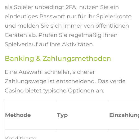
als Spieler unbedingt 2FA, nutzen Sie ein
eindeutiges Passwort nur für Ihr Spielerkonto
und melden Sie sich immer von öffentlichen
Geräten ab. Prüfen Sie regelmäßig Ihren
Spielverlauf auf Ihre Aktivitäten.
Banking & Zahlungsmethoden
Eine Auswahl schneller, sicherer
Zahlungswege ist entscheidend. Das verde
Casino bietet typische Optionen an.
Methode
Typ
Einzahlun
Kreditkarte