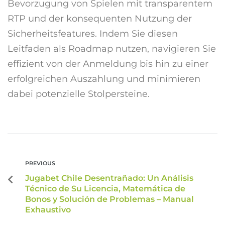
Bevorzugung von Spielen mit transparentem
RTP und der konsequenten Nutzung der
Sicherheitsfeatures. Indem Sie diesen
Leitfaden als Roadmap nutzen, navigieren Sie
effizient von der Anmeldung bis hin zu einer
erfolgreichen Auszahlung und minimieren
dabei potenzielle Stolpersteine.
PREVIOUS
Jugabet Chile Desentrañado: Un Análisis
Técnico de Su Licencia, Matemática de
Bonos y Solución de Problemas – Manual
Exhaustivo