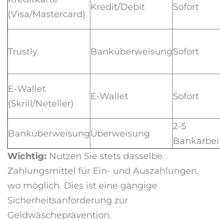
Kredit/Debit
Sofort
(Visa/Mastercard)
Trustly
Banküberweisung
Sofort
E-Wallet
E-Wallet
Sofort
(Skrill/Neteller)
2-5
Banküberweisung
Überweisung
Bankarbei
Wichtig:
Nutzen Sie stets dasselbe
Zahlungsmittel für Ein- und Auszahlungen,
wo möglich. Dies ist eine gängige
Sicherheitsanforderung zur
Geldwäscheprävention.