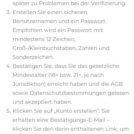
später zu Problemen bei der Verifizierung.
Erstellen Sie einen sicheren
Benutzernamen und ein Passwort.
Empfohlen wird ein Passwort mit
mindestens 12 Zeichen,
Groß-/Kleinbuchstaben, Zahlen und
Sonderzeichen.
Bestätigen Sie, dass Sie das gesetzliche
Mindestalter (18+ bzw. 21+, je nach
Jurisdiktion) erreicht haben und die AGB
sowie Datenschutzbestimmungen gelesen
und akzeptiert haben.
Klicken Sie auf „Konto erstellen“. Sie
erhalten eine Bestätigungs-E-Mail –
klicken Sie den darin enthaltenen Link, um