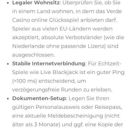
Legaler Wohnsitz
: Überprüfen Sie, ob Sie
in einem Land wohnen, in dem das Verde
Casino online Glücksspiel anbieten darf.
Spieler aus vielen EU-Ländern werden
akzeptiert, absolute Verbotsländer (wie die
Niederlande ohne passende Lizenz) sind
ausgeschlossen.
Stabile Internetverbindung
: Für Echtzeit-
Spiele wie Live Blackjack ist ein guter Ping
(<100 ms) entscheidend, um
verzögerungsfreie Runden zu erleben.
Dokumenten-Setup
: Legen Sie Ihren
gültigen Personalausweis oder Reisepass,
eine aktuelle Meldebescheinigung (nicht
älter als 3 Monate) und ggf. eine Kopie der