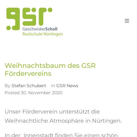
Schule
Home
GSR News
Weihnachtsbaum des GSR Fördervereins
>
>
Schull
Weihnachtsbaum des GSR
Unterri
Fördervereins
By
Stefan Schubert
In
GSR News
Service
Posted
30. November 2020
Suche
Unser Förderverein unterstützt die
Weihnachtliche Atmosphäre in Nürtingen.
In der Innenstadt finden Sie einen schön