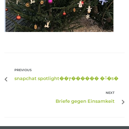
PREVIOUS
snapchat spotlight��ץ������ �ᰮ�ƽ�
NEXT
Briefe gegen Einsamkeit