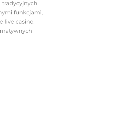
 tradycyjnych
nymi funkcjami,
live casino.
ernatywnych