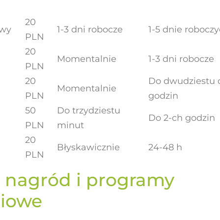
20
owy
1-3 dni robocze
1-5 dnie robocz
PLN
20
Momentalnie
1-3 dni robocze
PLN
20
Do dwudziestu 
Momentalnie
PLN
godzin
50
Do trzydziestu
Do 2-ch godzin
PLN
minut
20
Błyskawicznie
24-48 h
PLN
 nagród i programy
ciowe