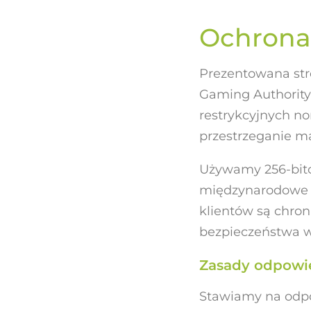
Ochrona 
Prezentowana stro
Gaming Authority 
restrykcyjnych n
przestrzeganie m
Używamy 256-bit
międzynarodowe o
klientów są chro
bezpieczeństwa w
Zasady odpowie
Stawiamy na odpo