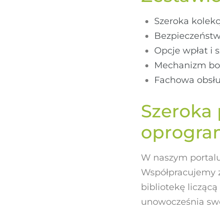
Szeroka kolek
Bezpieczeństw
Opcje wpłat i 
Mechanizm bo
Fachowa obsłu
Szeroka 
oprogra
W naszym portalu
Współpracujemy z
bibliotekę liczącą
unowocześnia swoj