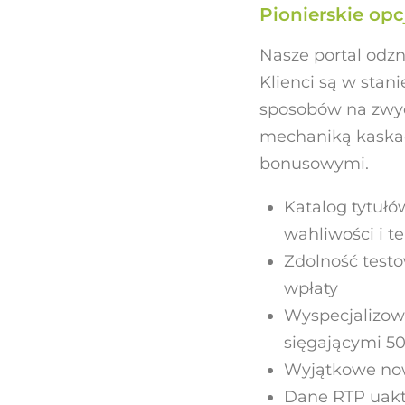
Pionierskie opc
Nasze portal odz
Klienci są w stan
sposobów na zwyc
mechaniką kaska
bonusowymi.
Katalog tytu
wahliwości i t
Zdolność test
wpłaty
Wyspecjalizow
sięgającymi 5
Wyjątkowe now
Dane RTP uaktu