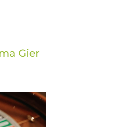
Platforma Gier Online dla Wybrednych Graczy
rma Gier