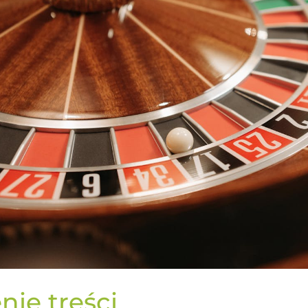
nie treści