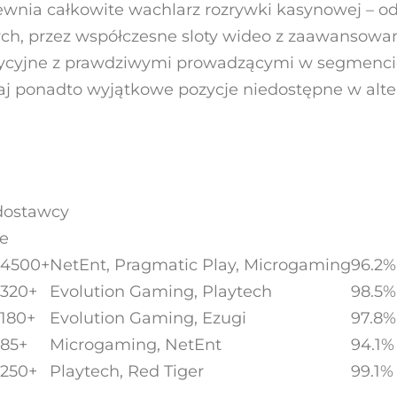
ewnia całkowite wachlarz rozrywki kasynowej – od
ch, przez współczesne sloty wideo z zaawansowa
dycyjne z prawdziwymi prowadzącymi w segmencie 
taj ponadto wyjątkowe pozycje niedostępne w alt
 dostawcy
ne
4500+
NetEnt, Pragmatic Play, Microgaming
96.2%
320+
Evolution Gaming, Playtech
98.5%
180+
Evolution Gaming, Ezugi
97.8%
85+
Microgaming, NetEnt
94.1%
250+
Playtech, Red Tiger
99.1%