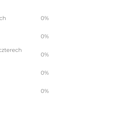
ych
0%
0%
czterech
0%
0%
0%