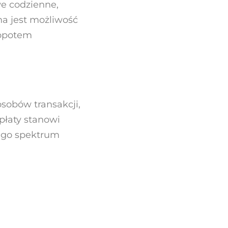
we codzienne,
na jest możliwość
łopotem
sobów transakcji,
płaty stanowi
iego spektrum