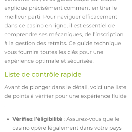
explique précisément comment en tirer le
meilleur parti. Pour naviguer efficacement
dans ce casino en ligne, il est essentiel de
comprendre ses mécaniques, de l’inscription
à la gestion des retraits. Ce guide technique
vous fournira toutes les clés pour une
expérience optimale et sécurisée.
Liste de contrôle rapide
Avant de plonger dans le détail, voici une liste
de points à vérifier pour une expérience fluide
:
Vérifiez l’éligibilité
: Assurez-vous que le
casino opère légalement dans votre pays