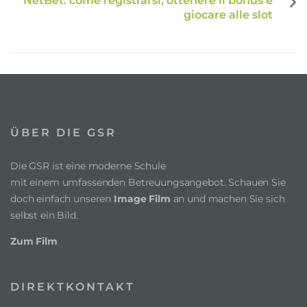
NetBet: come registrarsi, ottenere il bonus e
giocare alle slot
ÜBER DIE GSR
Die GSR ist eine moderne Schule
mit einem umfassenden Betreuungsangebot. Schauen Sie
doch einfach unseren
Image Film
an und machen Sie sich
selbst ein Bild.
Zum Film
DIREKTKONTAKT