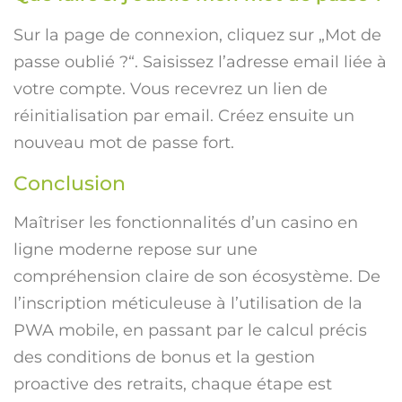
Sur la page de connexion, cliquez sur „Mot de
passe oublié ?“. Saisissez l’adresse email liée à
votre compte. Vous recevrez un lien de
réinitialisation par email. Créez ensuite un
nouveau mot de passe fort.
Conclusion
Maîtriser les fonctionnalités d’un casino en
ligne moderne repose sur une
compréhension claire de son écosystème. De
l’inscription méticuleuse à l’utilisation de la
PWA mobile, en passant par le calcul précis
des conditions de bonus et la gestion
proactive des retraits, chaque étape est