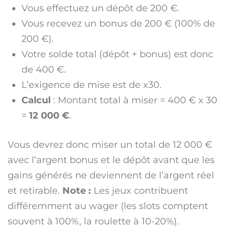
Vous effectuez un dépôt de 200 €.
Vous recevez un bonus de 200 € (100% de
200 €).
Votre solde total (dépôt + bonus) est donc
de 400 €.
L’exigence de mise est de x30.
Calcul
: Montant total à miser = 400 € x 30
=
12 000 €
.
Vous devrez donc miser un total de 12 000 €
avec l’argent bonus et le dépôt avant que les
gains générés ne deviennent de l’argent réel
et retirable.
Note :
Les jeux contribuent
différemment au wager (les slots comptent
souvent à 100%, la roulette à 10-20%).