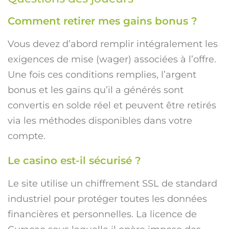
Comment retirer mes gains bonus ?
Vous devez d’abord remplir intégralement les
exigences de mise (wager) associées à l’offre.
Une fois ces conditions remplies, l’argent
bonus et les gains qu’il a générés sont
convertis en solde réel et peuvent être retirés
via les méthodes disponibles dans votre
compte.
Le casino est-il sécurisé ?
Le site utilise un chiffrement SSL de standard
industriel pour protéger toutes les données
financières et personnelles. La licence de