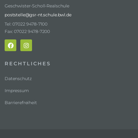
Geschwister-Scholl-Realschule
poststelle@gsr-nt.schule.bwl.de
Tel: 07022 9478-7100
Fax: 07022 9478-7200
RECHTLICHES
Datenschutz
Impressum
Barrierefreiheit