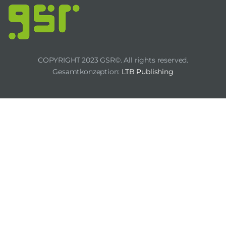
COPYRIGHT 2023 GSR©. All rights reserved.
Gesamtkonzeption:
LTB Publishing